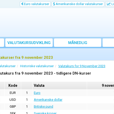
Euro valutakurser
Amerikanske dollar valutakurser
Li
VALUTAKURSUDVIKLING
MÅNEDLIG
GENNEMSNITSKURS
takurser fra 9 november 2023
alutakurser
Historiske valutakurser
Valutakurs for 9 November 2023
utakurs fra 9 november 2023 - tidligere DN-kurser
Kode
Valuta
9 nove
EUR
1
Euro
USD
1
Amerikanske dollar
GBP
1
Britiske pund
SEK
1
Svenske kroner