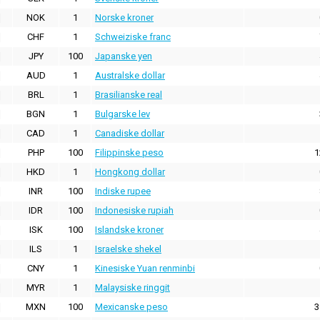
NOK
1
Norske kroner
CHF
1
Schweiziske franc
JPY
100
Japanske yen
AUD
1
Australske dollar
BRL
1
Brasilianske real
BGN
1
Bulgarske lev
CAD
1
Canadiske dollar
PHP
100
Filippinske peso
1
HKD
1
Hongkong dollar
INR
100
Indiske rupee
IDR
100
Indonesiske rupiah
ISK
100
Islandske kroner
ILS
1
Israelske shekel
CNY
1
Kinesiske Yuan renminbi
MYR
1
Malaysiske ringgit
MXN
100
Mexicanske peso
3