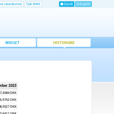
ve valutakurser
Tjek IBAN
Dansk
English
WIDGET
HISTORISKE
VALUTAKURSER
mber 2023
7,4584 DKK
6,9763 DKK
8,5527 DKK
0,6411 DKK