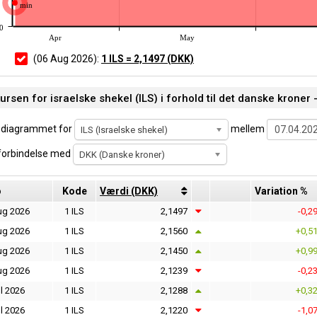
min
0
Apr
May
(06 Aug 2026):
1 ILS = 2,1497 (DKK)
ursen for israelske shekel (ILS) i forhold til det danske kroner 
 diagrammet for
mellem
ILS (Israelske shekel)
 forbindelse med
DKK (Danske kroner)
o
Kode
Værdi (DKK)
Variation %
ug 2026
1 ILS
2,1497
-0,2
ug 2026
1 ILS
2,1560
+0,5
ug 2026
1 ILS
2,1450
+0,9
ug 2026
1 ILS
2,1239
-0,2
l 2026
1 ILS
2,1288
+0,3
l 2026
1 ILS
2,1220
-1,0