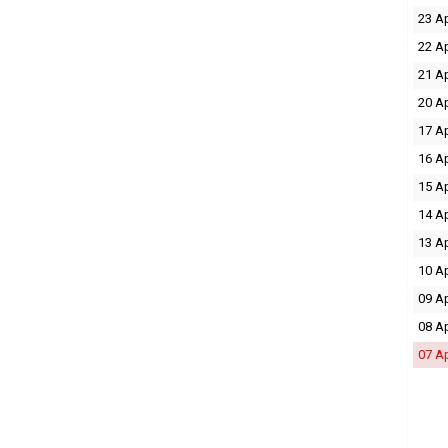
23 A
22 A
21 A
20 A
17 A
16 A
15 A
14 A
13 A
10 A
09 A
08 A
07 A