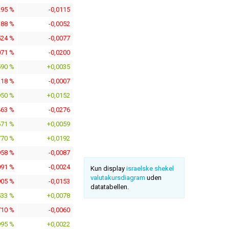
295 %
-0,0115
388 %
-0,0052
524 %
-0,0077
071 %
-0,0200
590 %
+0,0035
318 %
-0,0007
950 %
+0,0152
463 %
-0,0276
671 %
+0,0059
770 %
+0,0192
958 %
-0,0087
091 %
-0,0024
Kun display
israelske shekel
valutakursdiagram
uden
905 %
-0,0153
datatabellen.
533 %
+0,0078
710 %
-0,0060
995 %
+0,0022