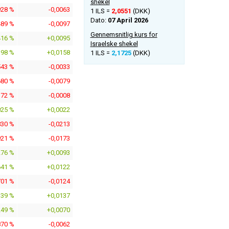
shekel
928 %
-0,0063
1 ILS =
2,0551
(DKK)
Dato:
07 April 2026
489 %
-0,0097
Gennemsnitlig kurs for
416 %
+0,0095
Israelske shekel
398 %
+0,0158
1 ILS =
2,1725
(DKK)
543 %
-0,0033
680 %
-0,0079
372 %
-0,0008
025 %
+0,0022
830 %
-0,0213
921 %
-0,0173
276 %
+0,0093
641 %
+0,0122
701 %
-0,0124
339 %
+0,0137
249 %
+0,0070
870 %
-0,0062