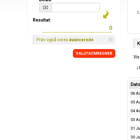
2,
Resultat:
Prøv også vores
avancerede
K
VALUTAOMREGNER
Vis
i
Dat
06 A
05 A
04 A
03 A
31 Ju
30 Ju