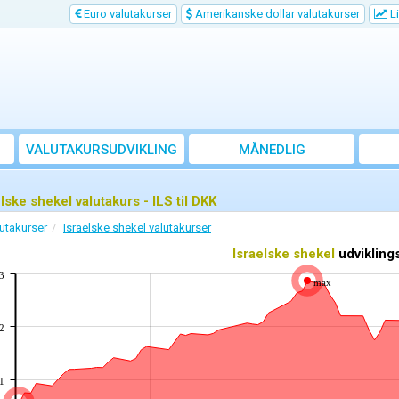
Euro valutakurser
Amerikanske dollar valutakurser
Li
VALUTAKURSUDVIKLING
MÅNEDLIG
GENNEMSNITSKURS
lske shekel valutakurs - ILS til DKK
utakurser
Israelske shekel valutakurser
Israelske shekel
udvikling
3
max
2
1