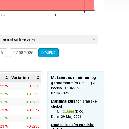
Jun
Jul
- Israel valutakurs
-
INDSEND
Variation
Maksimum, minimum og
gennemsnit
for det angivne
922 %
-0,0063
interval 07.04.2026 -
07.08.2026
128 %
+0,0110
Maksimal kurs for Israelske
935 %
+0,0211
shekel
302 %
-0,0049
1 ILS =
2,2866
(DKK)
Dato:
29 Maj 2026
205 %
+0,0068
Mindste kurs for Israelske
723 %
-0,0230