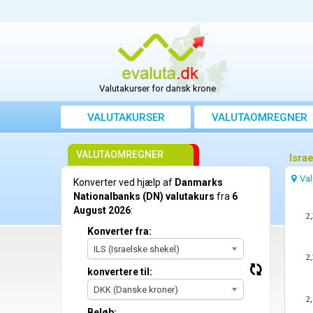
Valutakurser for dansk krone
VALUTAKURSER
VALUTAOMREGNER
VALUTAOMREGNER
Israe
Val
Konverter ved hjælp af
Danmarks
Nationalbanks (DN) valutakurs
fra
6
August 2026
:
2,
Konverter fra:
ILS (Israelske shekel)
2,
konvertere til:
DKK (Danske kroner)
2,
Beløb: