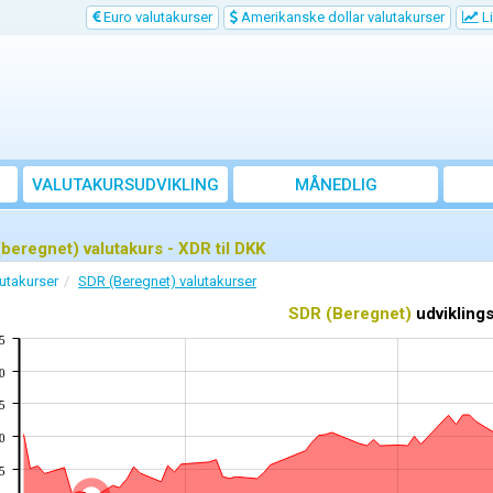
Euro valutakurser
Amerikanske dollar valutakurser
Li
VALUTAKURSUDVIKLING
MÅNEDLIG
GENNEMSNITSKURS
(beregnet) valutakurs - XDR til DKK
utakurser
SDR (Beregnet) valutakurser
SDR (Beregnet)
udvikling
5
0
5
0
5