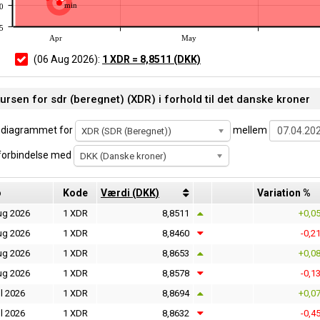
min
0
5
Apr
May
(06 Aug 2026):
1 XDR = 8,8511 (DKK)
ursen for sdr (beregnet) (XDR) i forhold til det danske kroner
 diagrammet for
mellem
XDR (SDR (Beregnet))
 forbindelse med
DKK (Danske kroner)
o
Kode
Værdi (DKK)
Variation %
ug 2026
1 XDR
8,8511
+0,0
ug 2026
1 XDR
8,8460
-0,2
ug 2026
1 XDR
8,8653
+0,0
ug 2026
1 XDR
8,8578
-0,1
l 2026
1 XDR
8,8694
+0,0
l 2026
1 XDR
8,8632
-0,4