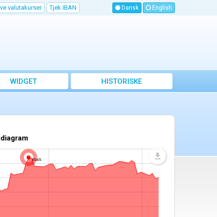
ve valutakurser
Tjek IBAN
Dansk
English
WIDGET
HISTORISKE
VALUTAKURSER
sdiagram
max