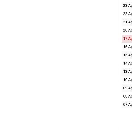
23 A
22 A
21 A
20 A
17 A
16 A
15 A
14 A
13 A
10 A
09 A
08 A
07 A