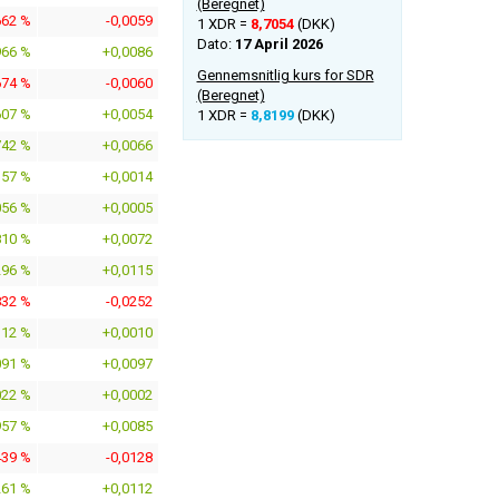
(Beregnet)
662 %
-0,0059
1 XDR =
8,7054
(DKK)
Dato:
17 April 2026
966 %
+0,0086
Gennemsnitlig kurs for SDR
674 %
-0,0060
(Beregnet)
607 %
+0,0054
1 XDR =
8,8199
(DKK)
742 %
+0,0066
157 %
+0,0014
056 %
+0,0005
810 %
+0,0072
296 %
+0,0115
832 %
-0,0252
112 %
+0,0010
091 %
+0,0097
022 %
+0,0002
957 %
+0,0085
439 %
-0,0128
261 %
+0,0112