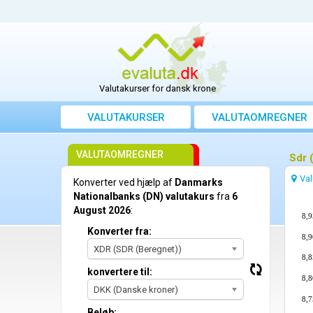
Valutakurser for dansk krone
VALUTAKURSER
VALUTAOMREGNER
VALUTAOMREGNER
Sdr 
Val
Konverter ved hjælp af
Danmarks
Nationalbanks (DN) valutakurs
fra
6
August 2026
:
8,9
Konverter fra:
8,9
XDR (SDR (Beregnet))
8,8
konvertere til:
8,8
DKK (Danske kroner)
8,7
Beløb: