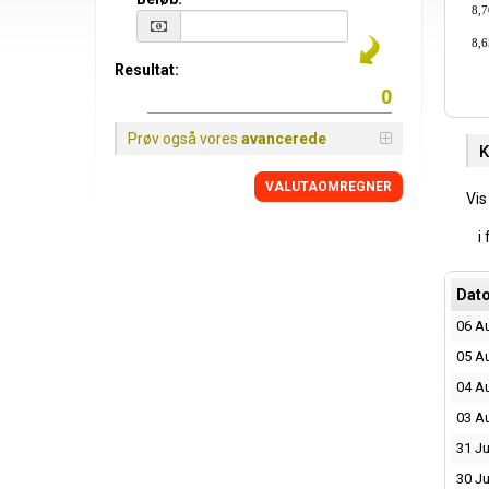
8,7
8,6
Resultat:
Prøv også vores
avancerede
K
VALUTAOMREGNER
Vis
i
Dat
06 A
05 A
04 A
03 A
31 Ju
30 Ju