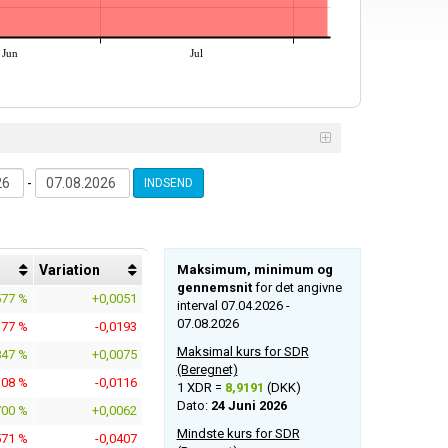
Jun
Jul
-
INDSEND
Variation
Maksimum, minimum og
gennemsnit
for det angivne
577 %
+0,0051
interval 07.04.2026 -
07.08.2026
177 %
-0,0193
Maksimal kurs for SDR
847 %
+0,0075
(Beregnet)
308 %
-0,0116
1 XDR =
8,9191
(DKK)
Dato:
24 Juni 2026
700 %
+0,0062
Mindste kurs for SDR
571 %
-0,0407