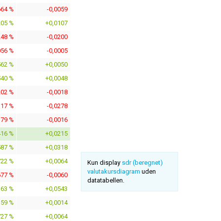
664 %
-0,0059
205 %
+0,0107
248 %
-0,0200
056 %
-0,0005
562 %
+0,0050
540 %
+0,0048
202 %
-0,0018
117 %
-0,0278
179 %
-0,0016
416 %
+0,0215
587 %
+0,0318
722 %
+0,0064
Kun display
sdr (beregnet)
valutakursdiagram
uden
677 %
-0,0060
datatabellen.
163 %
+0,0543
159 %
+0,0014
727 %
+0,0064