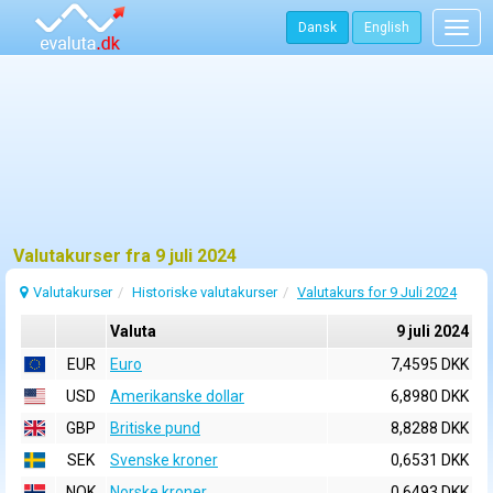
Dansk
English
Togg
navig
Valutakurser fra 9 juli 2024
Valutakurser
Historiske valutakurser
Valutakurs for 9 Juli 2024
Valuta
9 juli 2024
EUR
Euro
7,4595 DKK
USD
Amerikanske dollar
6,8980 DKK
GBP
Britiske pund
8,8288 DKK
SEK
Svenske kroner
0,6531 DKK
NOK
Norske kroner
0,6493 DKK