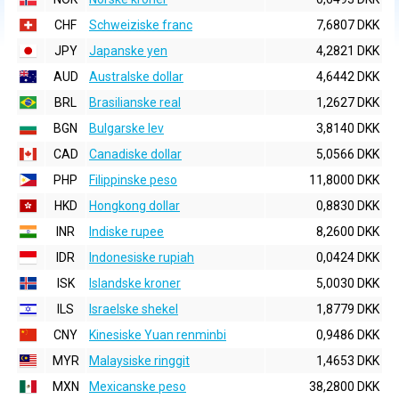
CHF
Schweiziske franc
7,6807 DKK
JPY
Japanske yen
4,2821 DKK
AUD
Australske dollar
4,6442 DKK
BRL
Brasilianske real
1,2627 DKK
BGN
Bulgarske lev
3,8140 DKK
CAD
Canadiske dollar
5,0566 DKK
PHP
Filippinske peso
11,8000 DKK
HKD
Hongkong dollar
0,8830 DKK
INR
Indiske rupee
8,2600 DKK
IDR
Indonesiske rupiah
0,0424 DKK
ISK
Islandske kroner
5,0030 DKK
ILS
Israelske shekel
1,8779 DKK
CNY
Kinesiske Yuan renminbi
0,9486 DKK
MYR
Malaysiske ringgit
1,4653 DKK
MXN
Mexicanske peso
38,2800 DKK