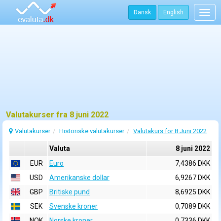
Dansk
English
Togg
navig
Valutakurser fra 8 juni 2022
Valutakurser
Historiske valutakurser
Valutakurs for 8 Juni 2022
Valuta
8 juni 2022
EUR
Euro
7,4386 DKK
USD
Amerikanske dollar
6,9267 DKK
GBP
Britiske pund
8,6925 DKK
SEK
Svenske kroner
0,7089 DKK
NOK
Norske kroner
0,7336 DKK