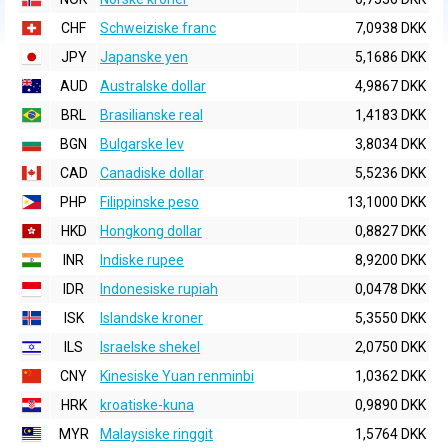
CHF
Schweiziske franc
7,0938 DKK
JPY
Japanske yen
5,1686 DKK
AUD
Australske dollar
4,9867 DKK
BRL
Brasilianske real
1,4183 DKK
BGN
Bulgarske lev
3,8034 DKK
CAD
Canadiske dollar
5,5236 DKK
PHP
Filippinske peso
13,1000 DKK
HKD
Hongkong dollar
0,8827 DKK
INR
Indiske rupee
8,9200 DKK
IDR
Indonesiske rupiah
0,0478 DKK
ISK
Islandske kroner
5,3550 DKK
ILS
Israelske shekel
2,0750 DKK
CNY
Kinesiske Yuan renminbi
1,0362 DKK
HRK
kroatiske-kuna
0,9890 DKK
MYR
Malaysiske ringgit
1,5764 DKK