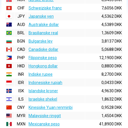
CHF
Schweiziske franc
7,6056 DKK
JPY
Japanske yen
4,5362 DKK
AUD
Australske dollar
4,5389 DKK
BRL
Brasilianske real
1,3609 DKK
BGN
Bulgarske lev
3,8137 DKK
CAD
Canadiske dollar
5,0688 DKK
PHP
Filippinske peso
12,1900 DKK
HKD
Hongkong dollar
0,8800 DKK
INR
Indiske rupee
8,2700 DKK
IDR
Indonesiske rupiah
0,0433 DKK
ISK
Islandske kroner
4,9630 DKK
ILS
Israelske shekel
1,8632 DKK
CNY
Kinesiske Yuan renminbi
0,9528 DKK
MYR
Malaysiske ringgit
1,4504 DKK
MXN
Mexicanske peso
41,8900 DKK