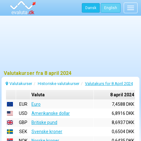
Dansk
English
Togg
navig
Valutakurser fra 8 april 2024
Valutakurser
Historiske valutakurser
Valutakurs for 8 April 2024
Valuta
8 april 2024
EUR
Euro
7,4588 DKK
USD
Amerikanske dollar
6,8916 DKK
GBP
Britiske pund
8,6937 DKK
SEK
Svenske kroner
0,6504 DKK
NOK
Norske kroner
0,6435 DKK