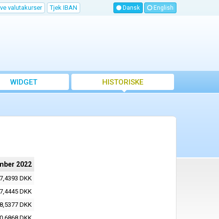
ve valutakurser
Tjek IBAN
Dansk
English
WIDGET
HISTORISKE
VALUTAKURSER
mber 2022
7,4393 DKK
7,4445 DKK
8,5377 DKK
0,6868 DKK