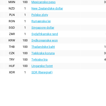
MXN
100
Mexicanske peso
3
NZD
1
New Zealandske dollar
PLN
1
Polske zloty
RON
1
Rumænske lei
SGD
1
Singapore dollar
ZAR
1
Sydafrikanske rand
KRW
100
Sydkoreanske won
THB
100
Thailandske baht
1
CZK
100
Tjekkiske koruna
3
TRY
100
Tyrkiske lira
4
HUF
100
Ungarske forint
XDR
1
SDR (Beregnet)