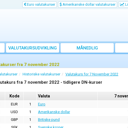
Euro valutakurser
Amerikanske dollar valutakurser
Li
VALUTAKURSUDVIKLING
MÅNEDLIG
GENNEMSNITSKURS
takurser fra 7 november 2022
alutakurser
Historiske valutakurser
Valutakurs for 7 November 2022
utakurs fra 7 november 2022 - tidligere DN-kurser
Kode
Valuta
7 nove
EUR
1
Euro
USD
1
Amerikanske dollar
GBP
1
Britiske pund
SEK
1
Svenske kroner