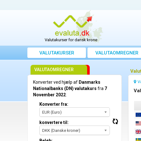
Valutakurser for dansk krone
VALUTAKURSER
VALUTAOMREGNER
VALUTAOMREGNER
Valu
V
Konverter ved hjælp af
Danmarks
Nationalbanks (DN) valutakurs
fra
7
Val
November 2022
:
Konverter fra:
EUR (Euro)
konvertere til:
DKK (Danske kroner)
Beløb: