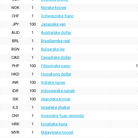
NOK
1
Norske kroner
CHF
1
Schweiziske franc
JPY
100
Japanske yen
AUD
1
Australske dollar
BRL
1
Brasilianske real
BGN
1
Bulgarske lev
CAD
1
Canadiske dollar
PHP
100
Filippinske peso
1
HKD
1
Hongkong dollar
INR
100
Indiske rupee
IDR
100
Indonesiske rupiah
ISK
100
Islandske kroner
ILS
1
Israelske shekel
CNY
1
Kinesiske Yuan renminbi
HRK
1
kroatiske-kuna
MYR
1
Malaysiske ringgit