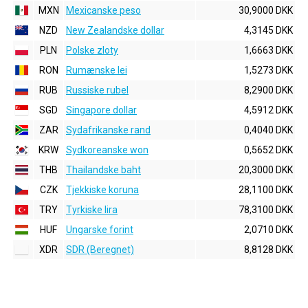
MXN
Mexicanske peso
30,9000 DKK
NZD
New Zealandske dollar
4,3145 DKK
PLN
Polske zloty
1,6663 DKK
RON
Rumænske lei
1,5273 DKK
RUB
Russiske rubel
8,2900 DKK
SGD
Singapore dollar
4,5912 DKK
ZAR
Sydafrikanske rand
0,4040 DKK
KRW
Sydkoreanske won
0,5652 DKK
THB
Thailandske baht
20,3000 DKK
CZK
Tjekkiske koruna
28,1100 DKK
TRY
Tyrkiske lira
78,3100 DKK
HUF
Ungarske forint
2,0710 DKK
XDR
SDR (Beregnet)
8,8128 DKK