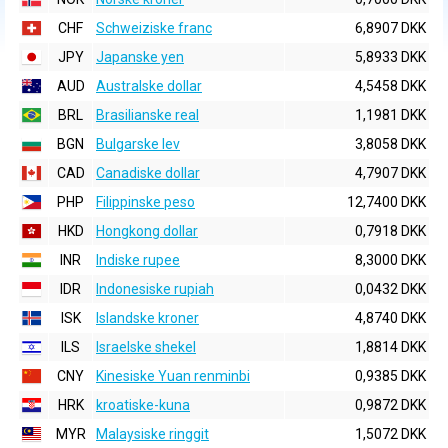
CHF
Schweiziske franc
6,8907 DKK
JPY
Japanske yen
5,8933 DKK
AUD
Australske dollar
4,5458 DKK
BRL
Brasilianske real
1,1981 DKK
BGN
Bulgarske lev
3,8058 DKK
CAD
Canadiske dollar
4,7907 DKK
PHP
Filippinske peso
12,7400 DKK
HKD
Hongkong dollar
0,7918 DKK
INR
Indiske rupee
8,3000 DKK
IDR
Indonesiske rupiah
0,0432 DKK
ISK
Islandske kroner
4,8740 DKK
ILS
Israelske shekel
1,8814 DKK
CNY
Kinesiske Yuan renminbi
0,9385 DKK
HRK
kroatiske-kuna
0,9872 DKK
MYR
Malaysiske ringgit
1,5072 DKK