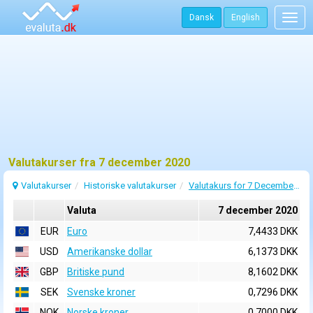
Dansk
English
Togg
navig
Valutakurser fra 7 december 2020
Valutakurser
Historiske valutakurser
Valutakurs for 7 December 2020
Valuta
7 december 2020
EUR
Euro
7,4433 DKK
USD
Amerikanske dollar
6,1373 DKK
GBP
Britiske pund
8,1602 DKK
SEK
Svenske kroner
0,7296 DKK
NOK
Norske kroner
0,7000 DKK