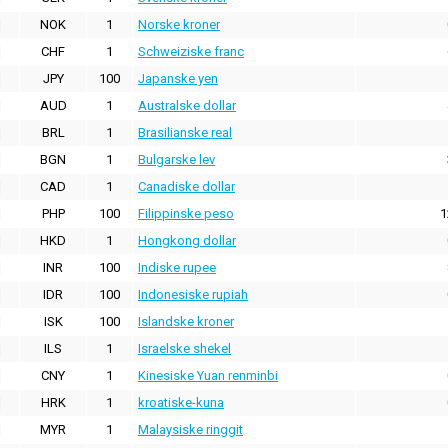
NOK
1
Norske kroner
CHF
1
Schweiziske franc
JPY
100
Japanske yen
AUD
1
Australske dollar
BRL
1
Brasilianske real
BGN
1
Bulgarske lev
CAD
1
Canadiske dollar
PHP
100
Filippinske peso
1
HKD
1
Hongkong dollar
INR
100
Indiske rupee
IDR
100
Indonesiske rupiah
ISK
100
Islandske kroner
ILS
1
Israelske shekel
CNY
1
Kinesiske Yuan renminbi
HRK
1
kroatiske-kuna
MYR
1
Malaysiske ringgit