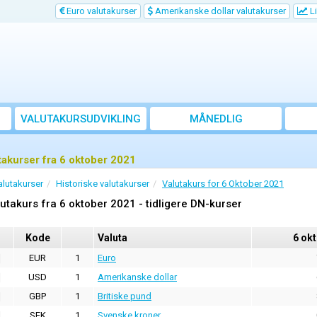
Euro valutakurser
Amerikanske dollar valutakurser
Li
VALUTAKURSUDVIKLING
MÅNEDLIG
GENNEMSNITSKURS
takurser fra 6 oktober 2021
alutakurser
Historiske valutakurser
Valutakurs for 6 Oktober 2021
utakurs fra 6 oktober 2021 - tidligere DN-kurser
Kode
Valuta
6 ok
EUR
1
Euro
USD
1
Amerikanske dollar
GBP
1
Britiske pund
SEK
1
Svenske kroner