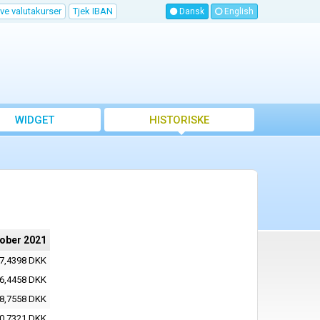
ve valutakurser
Tjek IBAN
Dansk
English
WIDGET
HISTORISKE
VALUTAKURSER
tober 2021
7,4398 DKK
6,4458 DKK
8,7558 DKK
0,7321 DKK