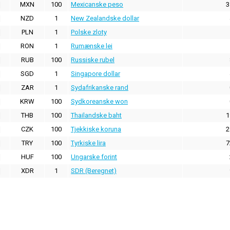
MXN
100
Mexicanske peso
3
NZD
1
New Zealandske dollar
PLN
1
Polske zloty
RON
1
Rumænske lei
RUB
100
Russiske rubel
SGD
1
Singapore dollar
ZAR
1
Sydafrikanske rand
KRW
100
Sydkoreanske won
THB
100
Thailandske baht
1
CZK
100
Tjekkiske koruna
2
TRY
100
Tyrkiske lira
7
HUF
100
Ungarske forint
XDR
1
SDR (Beregnet)