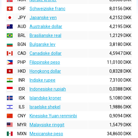
CHF
Schweiziske franc
8,0156 DKK
JPY
Japanske yen
4,2152 DKK
AUD
Australske dollar
4,2195 DKK
BRL
Brasilianske real
1,2129 DKK
BGN
Bulgarske lev
3,8180 DKK
CAD
Canadiske dollar
4,5947 DKK
PHP
Filippinske peso
11,0100 DKK
HKD
Hongkong dollar
0,8328 DKK
INR
Indiske rupee
7,3100 DKK
IDR
Indonesiske rupiah
0,0388 DKK
ISK
Islandske kroner
5,1080 DKK
ILS
Israelske shekel
1,9886 DKK
CNY
Kinesiske Yuan renminbi
0,9094 DKK
MYR
Malaysiske ringgit
1,5479 DKK
MXN
Mexicanske peso
34,8600 DKK