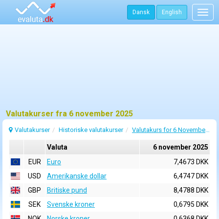
Dansk
English
Togg
navig
Valutakurser fra 6 november 2025
Valutakurser
Historiske valutakurser
Valutakurs for 6 November 2025
Valuta
6 november 2025
EUR
Euro
7,4673 DKK
USD
Amerikanske dollar
6,4747 DKK
GBP
Britiske pund
8,4788 DKK
SEK
Svenske kroner
0,6795 DKK
NOK
Norske kroner
0,6368 DKK