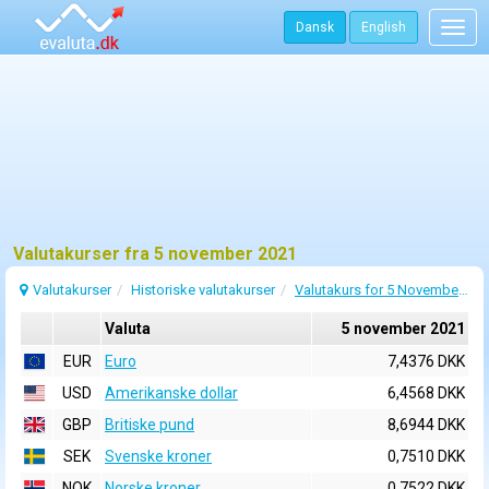
Dansk
English
Togg
navig
Valutakurser fra 5 november 2021
Valutakurser
Historiske valutakurser
Valutakurs for 5 November 2021
Valuta
5 november 2021
EUR
Euro
7,4376 DKK
USD
Amerikanske dollar
6,4568 DKK
GBP
Britiske pund
8,6944 DKK
SEK
Svenske kroner
0,7510 DKK
NOK
Norske kroner
0,7522 DKK