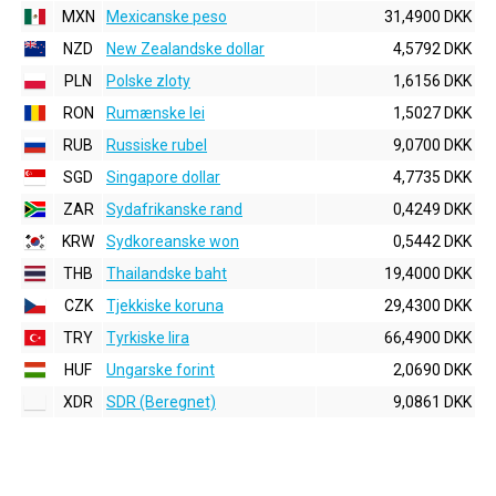
MXN
Mexicanske peso
31,4900 DKK
NZD
New Zealandske dollar
4,5792 DKK
PLN
Polske zloty
1,6156 DKK
RON
Rumænske lei
1,5027 DKK
RUB
Russiske rubel
9,0700 DKK
SGD
Singapore dollar
4,7735 DKK
ZAR
Sydafrikanske rand
0,4249 DKK
KRW
Sydkoreanske won
0,5442 DKK
THB
Thailandske baht
19,4000 DKK
CZK
Tjekkiske koruna
29,4300 DKK
TRY
Tyrkiske lira
66,4900 DKK
HUF
Ungarske forint
2,0690 DKK
XDR
SDR (Beregnet)
9,0861 DKK