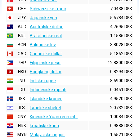
CHF
Schweiziske franc
7,0438 DKK
JPY
Japanske yen
5,6784 DKK
AUD
Australske dollar
4,7695 DKK
BRL
Brasilianske real
1,1586 DKK
BGN
Bulgarske lev
3,8028 DKK
CAD
Canadiske dollar
5,1862 DKK
PHP
Filippinske peso
12,8300 DKK
HKD
Hongkong dollar
0,8294 DKK
INR
Indiske rupee
8,6900 DKK
IDR
Indonesiske rupiah
0,0451 DKK
ISK
Islandske kroner
4,9520 DKK
ILS
Israelske shekel
2,0732 DKK
CNY
Kinesiske Yuan renminbi
1,0084 DKK
HRK
kroatiske-kuna
0,9888 DKK
MYR
Malaysiske ringgit
1,5521 DKK