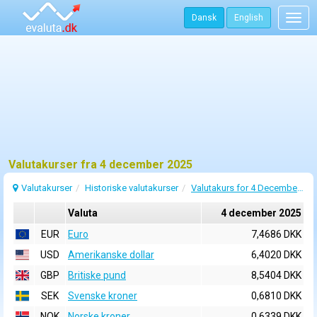
Dansk
English
Togg
navig
Valutakurser fra 4 december 2025
Valutakurser
Historiske valutakurser
Valutakurs for 4 December 2025
Valuta
4 december 2025
EUR
Euro
7,4686 DKK
USD
Amerikanske dollar
6,4020 DKK
GBP
Britiske pund
8,5404 DKK
SEK
Svenske kroner
0,6810 DKK
NOK
Norske kroner
0,6339 DKK