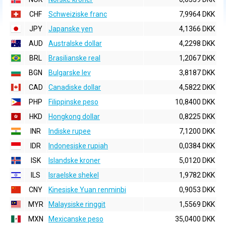
CHF
Schweiziske franc
7,9964 DKK
JPY
Japanske yen
4,1366 DKK
AUD
Australske dollar
4,2298 DKK
BRL
Brasilianske real
1,2067 DKK
BGN
Bulgarske lev
3,8187 DKK
CAD
Canadiske dollar
4,5822 DKK
PHP
Filippinske peso
10,8400 DKK
HKD
Hongkong dollar
0,8225 DKK
INR
Indiske rupee
7,1200 DKK
IDR
Indonesiske rupiah
0,0384 DKK
ISK
Islandske kroner
5,0120 DKK
ILS
Israelske shekel
1,9782 DKK
CNY
Kinesiske Yuan renminbi
0,9053 DKK
MYR
Malaysiske ringgit
1,5569 DKK
MXN
Mexicanske peso
35,0400 DKK