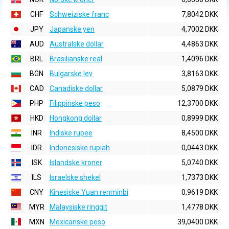
CHF
Schweiziske franc
7,8042 DKK
JPY
Japanske yen
4,7002 DKK
AUD
Australske dollar
4,4863 DKK
BRL
Brasilianske real
1,4096 DKK
BGN
Bulgarske lev
3,8163 DKK
CAD
Canadiske dollar
5,0879 DKK
PHP
Filippinske peso
12,3700 DKK
HKD
Hongkong dollar
0,8999 DKK
INR
Indiske rupee
8,4500 DKK
IDR
Indonesiske rupiah
0,0443 DKK
ISK
Islandske kroner
5,0740 DKK
ILS
Israelske shekel
1,7373 DKK
CNY
Kinesiske Yuan renminbi
0,9619 DKK
MYR
Malaysiske ringgit
1,4778 DKK
MXN
Mexicanske peso
39,0400 DKK