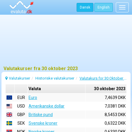
Dansk
English
Togg
navig
Valutakurser fra 30 oktober 2023
Valutakurser
Historiske valutakurser
Valutakurs for 30 Oktober 2023
Valuta
30 oktober 2023
EUR
Euro
7,4639 DKK
USD
Amerikanske dollar
7,0381 DKK
GBP
Britiske pund
8,5453 DKK
SEK
Svenske kroner
0,6322 DKK
NOK
Norske kroner
0,6330 DKK