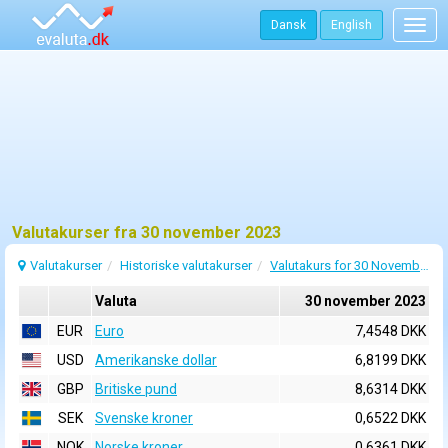
Dansk
English
Togg
navig
Valutakurser fra 30 november 2023
Valutakurser
Historiske valutakurser
Valutakurs for 30 November 2023
Valuta
30 november 2023
EUR
Euro
7,4548 DKK
USD
Amerikanske dollar
6,8199 DKK
GBP
Britiske pund
8,6314 DKK
SEK
Svenske kroner
0,6522 DKK
NOK
Norske kroner
0,6361 DKK