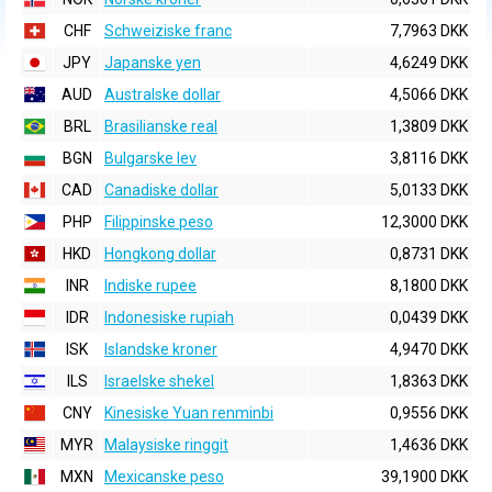
CHF
Schweiziske franc
7,7963 DKK
JPY
Japanske yen
4,6249 DKK
AUD
Australske dollar
4,5066 DKK
BRL
Brasilianske real
1,3809 DKK
BGN
Bulgarske lev
3,8116 DKK
CAD
Canadiske dollar
5,0133 DKK
PHP
Filippinske peso
12,3000 DKK
HKD
Hongkong dollar
0,8731 DKK
INR
Indiske rupee
8,1800 DKK
IDR
Indonesiske rupiah
0,0439 DKK
ISK
Islandske kroner
4,9470 DKK
ILS
Israelske shekel
1,8363 DKK
CNY
Kinesiske Yuan renminbi
0,9556 DKK
MYR
Malaysiske ringgit
1,4636 DKK
MXN
Mexicanske peso
39,1900 DKK