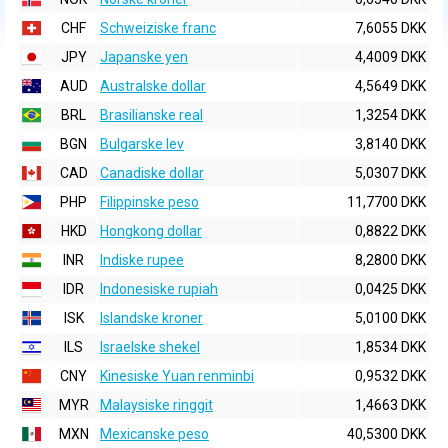
CHF
Schweiziske franc
7,6055 DKK
JPY
Japanske yen
4,4009 DKK
AUD
Australske dollar
4,5649 DKK
BRL
Brasilianske real
1,3254 DKK
BGN
Bulgarske lev
3,8140 DKK
CAD
Canadiske dollar
5,0307 DKK
PHP
Filippinske peso
11,7700 DKK
HKD
Hongkong dollar
0,8822 DKK
INR
Indiske rupee
8,2800 DKK
IDR
Indonesiske rupiah
0,0425 DKK
ISK
Islandske kroner
5,0100 DKK
ILS
Israelske shekel
1,8534 DKK
CNY
Kinesiske Yuan renminbi
0,9532 DKK
MYR
Malaysiske ringgit
1,4663 DKK
MXN
Mexicanske peso
40,5300 DKK