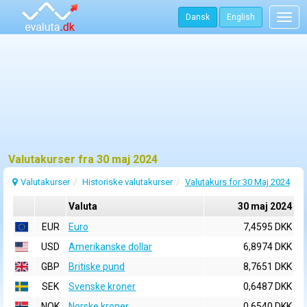
Dansk
English
Togg
navig
Valutakurser fra 30 maj 2024
Valutakurser
Historiske valutakurser
Valutakurs for 30 Maj 2024
Valuta
30 maj 2024
EUR
Euro
7,4595 DKK
USD
Amerikanske dollar
6,8974 DKK
GBP
Britiske pund
8,7651 DKK
SEK
Svenske kroner
0,6487 DKK
NOK
Norske kroner
0,6540 DKK