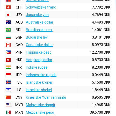
CHF
Schweiziske franc
7,7792 DKK
JPY
Japanske yen
4,7694 DKK
AUD
Australske dollar
4,4493 DKK
BRL
Brasilianske real
1,4061 DKK
BGN
Bulgarske lev
3,8101 DKK
CAD
Canadiske dollar
5,0973 DKK
PHP
Filippinske peso
12,2700 DKK
HKD
Hongkong dollar
0,8733 DKK
INR
Indiske rupee
8,2300 DKK
IDR
Indonesiske rupiah
0,0449 DKK
ISK
Islandske kroner
5,1500 DKK
ILS
Israelske shekel
1,8449 DKK
CNY
Kinesiske Yuan renminbi
0,9505 DKK
MYR
Malaysiske ringgit
1,4965 DKK
MXN
Mexicanske peso
39,5700 DKK