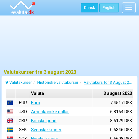
Dansk
English
Togg
navig
Valutakurser fra 3 august 2023
Valutakurser
Historiske valutakurser
Valutakurs for 3 August 2023
Valuta
3 august 2023
EUR
Euro
7,4517 DKK
USD
Amerikanske dollar
6,8164 DKK
GBP
Britiske pund
8,6179 DKK
SEK
Svenske kroner
0,6346 DKK
NOK
Norske kroner
0,6608 DKK