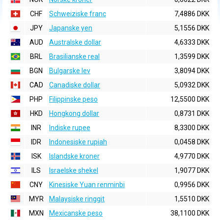
CHF
Schweiziske franc
7,4886 DKK
JPY
Japanske yen
5,1556 DKK
AUD
Australske dollar
4,6333 DKK
BRL
Brasilianske real
1,3599 DKK
BGN
Bulgarske lev
3,8094 DKK
CAD
Canadiske dollar
5,0932 DKK
PHP
Filippinske peso
12,5500 DKK
HKD
Hongkong dollar
0,8731 DKK
INR
Indiske rupee
8,3300 DKK
IDR
Indonesiske rupiah
0,0458 DKK
ISK
Islandske kroner
4,9770 DKK
ILS
Israelske shekel
1,9077 DKK
CNY
Kinesiske Yuan renminbi
0,9956 DKK
MYR
Malaysiske ringgit
1,5510 DKK
MXN
Mexicanske peso
38,1100 DKK