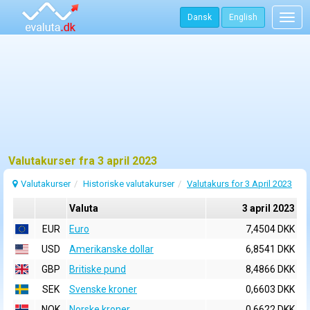
Dansk
English
Togg
navig
Valutakurser fra 3 april 2023
Valutakurser
Historiske valutakurser
Valutakurs for 3 April 2023
Valuta
3 april 2023
EUR
Euro
7,4504 DKK
USD
Amerikanske dollar
6,8541 DKK
GBP
Britiske pund
8,4866 DKK
SEK
Svenske kroner
0,6603 DKK
NOK
Norske kroner
0,6622 DKK