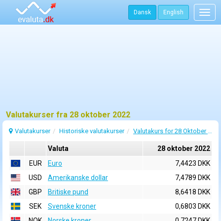
Dansk
English
Togg
navig
Valutakurser fra 28 oktober 2022
Valutakurser
Historiske valutakurser
Valutakurs for 28 Oktober 2022
Valuta
28 oktober 2022
EUR
Euro
7,4423 DKK
USD
Amerikanske dollar
7,4789 DKK
GBP
Britiske pund
8,6418 DKK
SEK
Svenske kroner
0,6803 DKK
NOK
Norske kroner
0,7247 DKK