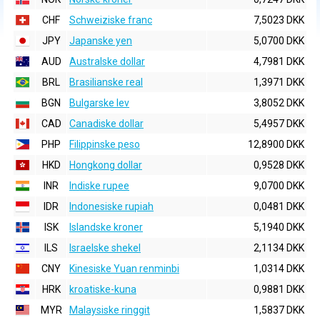
CHF
Schweiziske franc
7,5023 DKK
JPY
Japanske yen
5,0700 DKK
AUD
Australske dollar
4,7981 DKK
BRL
Brasilianske real
1,3971 DKK
BGN
Bulgarske lev
3,8052 DKK
CAD
Canadiske dollar
5,4957 DKK
PHP
Filippinske peso
12,8900 DKK
HKD
Hongkong dollar
0,9528 DKK
INR
Indiske rupee
9,0700 DKK
IDR
Indonesiske rupiah
0,0481 DKK
ISK
Islandske kroner
5,1940 DKK
ILS
Israelske shekel
2,1134 DKK
CNY
Kinesiske Yuan renminbi
1,0314 DKK
HRK
kroatiske-kuna
0,9881 DKK
MYR
Malaysiske ringgit
1,5837 DKK