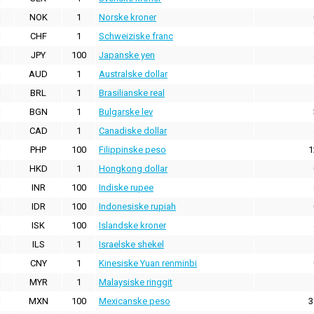
NOK
1
Norske kroner
CHF
1
Schweiziske franc
JPY
100
Japanske yen
AUD
1
Australske dollar
BRL
1
Brasilianske real
BGN
1
Bulgarske lev
CAD
1
Canadiske dollar
PHP
100
Filippinske peso
1
HKD
1
Hongkong dollar
INR
100
Indiske rupee
IDR
100
Indonesiske rupiah
ISK
100
Islandske kroner
ILS
1
Israelske shekel
CNY
1
Kinesiske Yuan renminbi
MYR
1
Malaysiske ringgit
MXN
100
Mexicanske peso
3