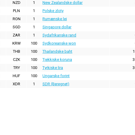
NZD
1
New Zealandske dollar
PLN
1
Polske zloty
RON
1
Rumænske lei
SGD
1
Singapore dollar
ZAR
1
Sydafrikanske rand
KRW
100
Sydkoreanske won
THB
100
Thailandske baht
1
CZK
100
Tjekkiske koruna
3
TRY
100
Tyrkiske lira
3
HUF
100
Ungarske forint
XDR
1
SDR (Beregnet)