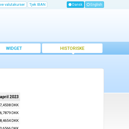
ve valutakurser
Tjek IBAN
Dansk
English
WIDGET
HISTORISKE
VALUTAKURSER
 april 2023
7,4538 DKK
6,7879 DKK
8,4654 DKK
0,6566 DKK