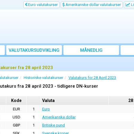
Euro valutakurser
Amerikanske dollar valutakurser
Li
VALUTAKURSUDVIKLING
MÅNEDLIG
GENNEMSNITSKURS
takurser fra 28 april 2023
alutakurser
Historiske valutakurser
Valutakurs for 28 April 2023
utakurs fra 28 april 2023 - tidligere DN-kurser
Kode
Valuta
28
EUR
1
Euro
USD
1
Amerikanske dollar
GBP
1
Britiske pund
SEK
1
Svenske kroner