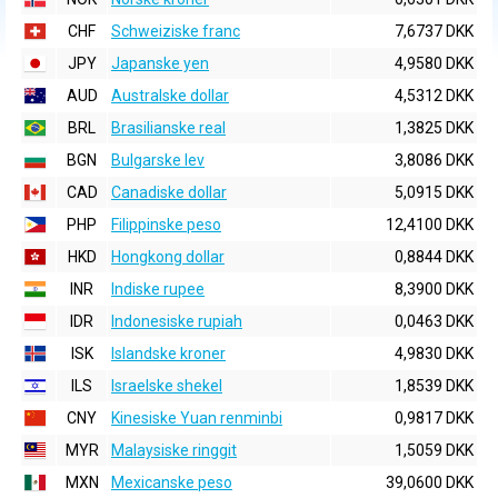
CHF
Schweiziske franc
7,6737 DKK
JPY
Japanske yen
4,9580 DKK
AUD
Australske dollar
4,5312 DKK
BRL
Brasilianske real
1,3825 DKK
BGN
Bulgarske lev
3,8086 DKK
CAD
Canadiske dollar
5,0915 DKK
PHP
Filippinske peso
12,4100 DKK
HKD
Hongkong dollar
0,8844 DKK
INR
Indiske rupee
8,3900 DKK
IDR
Indonesiske rupiah
0,0463 DKK
ISK
Islandske kroner
4,9830 DKK
ILS
Israelske shekel
1,8539 DKK
CNY
Kinesiske Yuan renminbi
0,9817 DKK
MYR
Malaysiske ringgit
1,5059 DKK
MXN
Mexicanske peso
39,0600 DKK