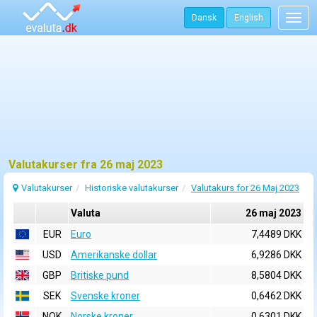
Dansk
English
Togg
navig
Valutakurser fra 26 maj 2023
Valutakurser
Historiske valutakurser
Valutakurs for 26 Maj 2023
Valuta
26 maj 2023
EUR
Euro
7,4489 DKK
USD
Amerikanske dollar
6,9286 DKK
GBP
Britiske pund
8,5804 DKK
SEK
Svenske kroner
0,6462 DKK
NOK
Norske kroner
0,6301 DKK