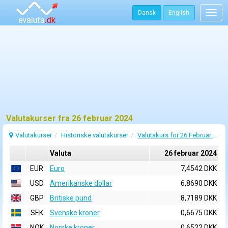
Dansk
English
Togg
navig
Valutakurser fra 26 februar 2024
Valutakurser
Historiske valutakurser
Valutakurs for 26 Februar 2024
Valuta
26 februar 2024
EUR
Euro
7,4542 DKK
USD
Amerikanske dollar
6,8690 DKK
GBP
Britiske pund
8,7189 DKK
SEK
Svenske kroner
0,6675 DKK
NOK
Norske kroner
0,6522 DKK