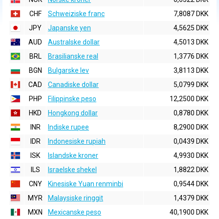
CHF
Schweiziske franc
7,8087 DKK
JPY
Japanske yen
4,5625 DKK
AUD
Australske dollar
4,5013 DKK
BRL
Brasilianske real
1,3776 DKK
BGN
Bulgarske lev
3,8113 DKK
CAD
Canadiske dollar
5,0799 DKK
PHP
Filippinske peso
12,2500 DKK
HKD
Hongkong dollar
0,8780 DKK
INR
Indiske rupee
8,2900 DKK
IDR
Indonesiske rupiah
0,0439 DKK
ISK
Islandske kroner
4,9930 DKK
ILS
Israelske shekel
1,8822 DKK
CNY
Kinesiske Yuan renminbi
0,9544 DKK
MYR
Malaysiske ringgit
1,4379 DKK
MXN
Mexicanske peso
40,1900 DKK