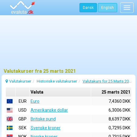
Dansk
English
Togg
navig
Valutakurser fra 25 marts 2021
Valutakurser
Historiske valutakurser
Valutakurs for 25 Marts 2021
Valuta
25 marts 2021
EUR
Euro
7,4360 DKK
USD
Amerikanske dollar
6,3006 DKK
GBP
Britiske pund
8,6397 DKK
SEK
Svenske kroner
0,7295 DKK
NOK
Norske kroner
0,7315 DKK