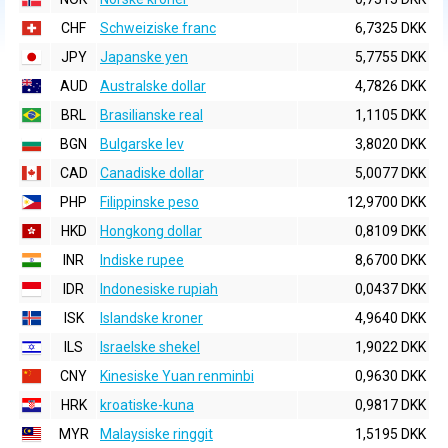
CHF
Schweiziske franc
6,7325 DKK
JPY
Japanske yen
5,7755 DKK
AUD
Australske dollar
4,7826 DKK
BRL
Brasilianske real
1,1105 DKK
BGN
Bulgarske lev
3,8020 DKK
CAD
Canadiske dollar
5,0077 DKK
PHP
Filippinske peso
12,9700 DKK
HKD
Hongkong dollar
0,8109 DKK
INR
Indiske rupee
8,6700 DKK
IDR
Indonesiske rupiah
0,0437 DKK
ISK
Islandske kroner
4,9640 DKK
ILS
Israelske shekel
1,9022 DKK
CNY
Kinesiske Yuan renminbi
0,9630 DKK
HRK
kroatiske-kuna
0,9817 DKK
MYR
Malaysiske ringgit
1,5195 DKK