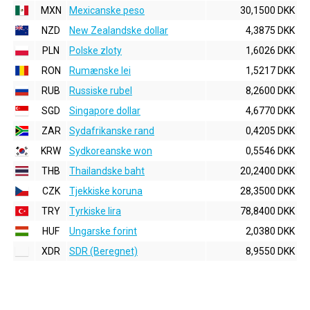
MXN
Mexicanske peso
30,1500 DKK
NZD
New Zealandske dollar
4,3875 DKK
PLN
Polske zloty
1,6026 DKK
RON
Rumænske lei
1,5217 DKK
RUB
Russiske rubel
8,2600 DKK
SGD
Singapore dollar
4,6770 DKK
ZAR
Sydafrikanske rand
0,4205 DKK
KRW
Sydkoreanske won
0,5546 DKK
THB
Thailandske baht
20,2400 DKK
CZK
Tjekkiske koruna
28,3500 DKK
TRY
Tyrkiske lira
78,8400 DKK
HUF
Ungarske forint
2,0380 DKK
XDR
SDR (Beregnet)
8,9550 DKK