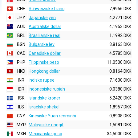
CHF
Schweiziske franc
7,9956 DKK
JPY
Japanske yen
4,2771 DKK
AUD
Australske dollar
4,1953 DKK
BRL
Brasilianske real
1,1992 DKK
BGN
Bulgarske lev
3,8163 DKK
CAD
Canadiske dollar
4,5785 DKK
PHP
Filippinske peso
11,0500 DKK
HKD
Hongkong dollar
0,8164 DKK
INR
Indiske rupee
7,1600 DKK
IDR
Indonesiske rupiah
0,0380 DKK
ISK
Islandske kroner
5,2420 DKK
ILS
Israelske shekel
1,8957 DKK
CNY
Kinesiske Yuan renminbi
0,8908 DKK
MYR
Malaysiske ringgit
1,5081 DKK
MXN
Mexicanske peso
34,5000 DKK