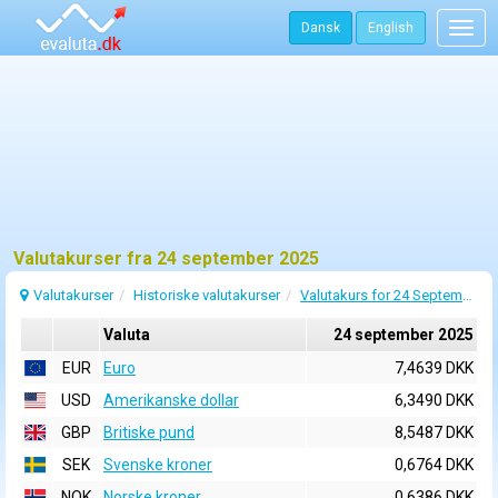
Dansk
English
Togg
navig
Valutakurser fra 24 september 2025
Valutakurser
Historiske valutakurser
Valutakurs for 24 September 2025
Valuta
24 september 2025
EUR
Euro
7,4639 DKK
USD
Amerikanske dollar
6,3490 DKK
GBP
Britiske pund
8,5487 DKK
SEK
Svenske kroner
0,6764 DKK
NOK
Norske kroner
0,6386 DKK