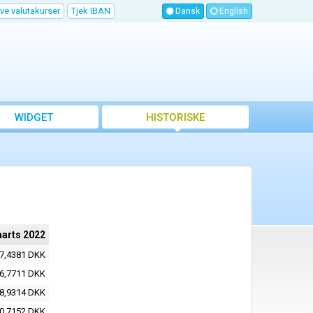
ve valutakurser
Tjek IBAN
Dansk
English
WIDGET
HISTORISKE
VALUTAKURSER
arts 2022
7,4381 DKK
6,7711 DKK
8,9314 DKK
0,7152 DKK