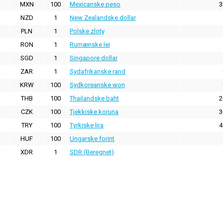
MXN
100
Mexicanske peso
3
NZD
1
New Zealandske dollar
PLN
1
Polske zloty
RON
1
Rumænske lei
SGD
1
Singapore dollar
ZAR
1
Sydafrikanske rand
KRW
100
Sydkoreanske won
THB
100
Thailandske baht
2
CZK
100
Tjekkiske koruna
3
TRY
100
Tyrkiske lira
4
HUF
100
Ungarske forint
XDR
1
SDR (Beregnet)