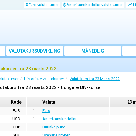
Euro valutakurser
Amerikanske dollar valutakurser
Li
VALUTAKURSUDVIKLING
MÅNEDLIG
GENNEMSNITSKURS
takurser fra 23 marts 2022
alutakurser
Historiske valutakurser
Valutakurs for 23 Marts 2022
utakurs fra 23 marts 2022 - tidligere DN-kurser
Kode
Valuta
23 m
EUR
1
Euro
USD
1
Amerikanske dollar
GBP
1
Britiske pund
SEK
1
Svenske kroner