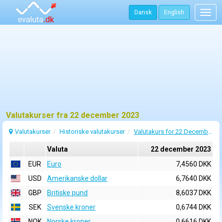
Dansk
English
Togg
navig
Valutakurser fra 22 december 2023
Valutakurser
Historiske valutakurser
Valutakurs for 22 December 2023
Valuta
22 december 2023
EUR
Euro
7,4560 DKK
USD
Amerikanske dollar
6,7640 DKK
GBP
Britiske pund
8,6037 DKK
SEK
Svenske kroner
0,6744 DKK
NOK
Norske kroner
0,6616 DKK