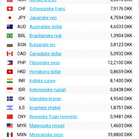
CHF
Schweiziske franc
7,9176 DKK
JPY
Japanske yen
4,7594 DKK
AUD
Australske dollar
4,6033 DKK
BRL
Brasilianske real
1,3904 DKK
BGN
Bulgarske lev
3,8123 DKK
CAD
Canadiske dollar
5,0932 DKK
PHP
Filippinske peso
12,2100 DKK
HKD
Hongkong dollar
0,8659 DKK
INR
Indiske rupee
8,1400 DKK
IDR
Indonesiske rupiah
0,0438 DKK
ISK
Islandske kroner
4,9540 DKK
ILS
Israelske shekel
1,8751 DKK
CNY
Kinesiske Yuan renminbi
0,9481 DKK
MYR
Malaysiske ringgit
1,4603 DKK
MXN
Mexicanske peso
39,8800 DKK