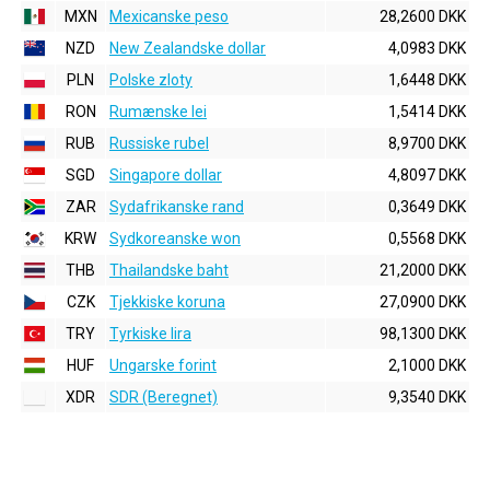
MXN
Mexicanske peso
28,2600 DKK
NZD
New Zealandske dollar
4,0983 DKK
PLN
Polske zloty
1,6448 DKK
RON
Rumænske lei
1,5414 DKK
RUB
Russiske rubel
8,9700 DKK
SGD
Singapore dollar
4,8097 DKK
ZAR
Sydafrikanske rand
0,3649 DKK
KRW
Sydkoreanske won
0,5568 DKK
THB
Thailandske baht
21,2000 DKK
CZK
Tjekkiske koruna
27,0900 DKK
TRY
Tyrkiske lira
98,1300 DKK
HUF
Ungarske forint
2,1000 DKK
XDR
SDR (Beregnet)
9,3540 DKK