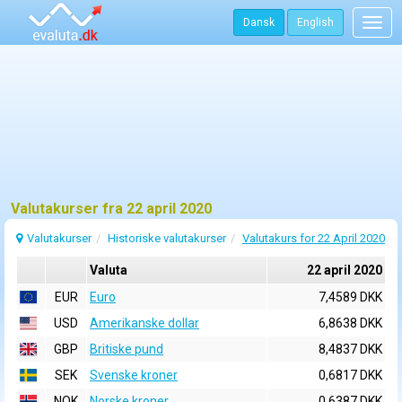
Dansk
English
Togg
navig
Valutakurser fra 22 april 2020
Valutakurser
Historiske valutakurser
Valutakurs for 22 April 2020
Valuta
22 april 2020
EUR
Euro
7,4589 DKK
USD
Amerikanske dollar
6,8638 DKK
GBP
Britiske pund
8,4837 DKK
SEK
Svenske kroner
0,6817 DKK
NOK
Norske kroner
0,6387 DKK