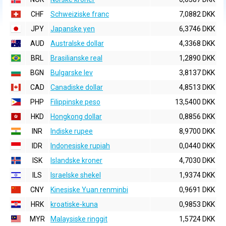
CHF
Schweiziske franc
7,0882 DKK
JPY
Japanske yen
6,3746 DKK
AUD
Australske dollar
4,3368 DKK
BRL
Brasilianske real
1,2890 DKK
BGN
Bulgarske lev
3,8137 DKK
CAD
Canadiske dollar
4,8513 DKK
PHP
Filippinske peso
13,5400 DKK
HKD
Hongkong dollar
0,8856 DKK
INR
Indiske rupee
8,9700 DKK
IDR
Indonesiske rupiah
0,0440 DKK
ISK
Islandske kroner
4,7030 DKK
ILS
Israelske shekel
1,9374 DKK
CNY
Kinesiske Yuan renminbi
0,9691 DKK
HRK
kroatiske-kuna
0,9853 DKK
MYR
Malaysiske ringgit
1,5724 DKK