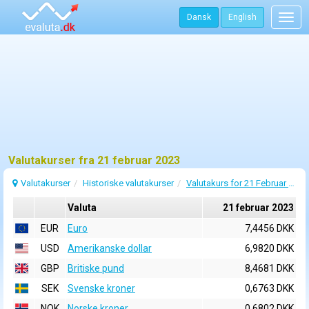
Dansk
English
Togg
navig
Valutakurser fra 21 februar 2023
Valutakurser
Historiske valutakurser
Valutakurs for 21 Februar 2023
Valuta
21 februar 2023
EUR
Euro
7,4456 DKK
USD
Amerikanske dollar
6,9820 DKK
GBP
Britiske pund
8,4681 DKK
SEK
Svenske kroner
0,6763 DKK
NOK
Norske kroner
0,6802 DKK