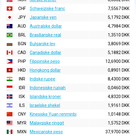
CHF
Schweiziske franc
7,5567 DKK
JPY
Japanske yen
5,1792 DKK
AUD
Australske dollar
4,7984 DKK
BRL
Brasilianske real
1,3510 DKK
BGN
Bulgarske lev
3,8069 DKK
CAD
Canadiske dollar
5,1882 DKK
PHP
Filippinske peso
12,6900 DKK
HKD
Hongkong dollar
0,8901 DKK
INR
Indiske rupee
8,4300 DKK
IDR
Indonesiske rupiah
0,0460 DKK
ISK
Islandske kroner
4,8320 DKK
ILS
Israelske shekel
1,9161 DKK
CNY
Kinesiske Yuan renminbi
1,0148 DKK
MYR
Malaysiske ringgit
1,5752 DKK
MXN
Mexicanske peso
37,9700 DKK