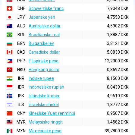
CHF
Schweiziske franc
7,9048 DKK
JPY
Japanske yen
4,7553 DKK
AUD
Australske dollar
4,5902 DKK
BRL
Brasilianske real
1,3887 DKK
BGN
Bulgarske lev
3,8121 DKK
CAD
Canadiske dollar
5,0830 DKK
PHP
Filippinske peso
12,2300 DKK
HKD
Hongkong dollar
0,8692 DKK
INR
Indiske rupee
8,1500 DKK
IDR
Indonesiske rupiah
0,0439 DKK
ISK
Islandske kroner
4,9610 DKK
ILS
Israelske shekel
1,8772 DKK
CNY
Kinesiske Yuan renminbi
0,9507 DKK
MYR
Malaysiske ringgit
1,4582 DKK
MXN
Mexicanske peso
39,7800 DKK