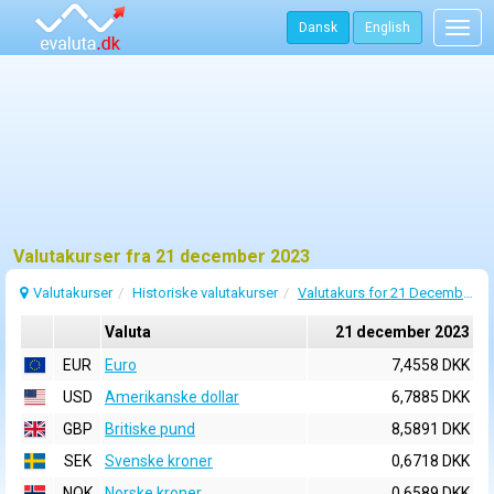
Dansk
English
Togg
navig
Valutakurser fra 21 december 2023
Valutakurser
Historiske valutakurser
Valutakurs for 21 December 2023
Valuta
21 december 2023
EUR
Euro
7,4558 DKK
USD
Amerikanske dollar
6,7885 DKK
GBP
Britiske pund
8,5891 DKK
SEK
Svenske kroner
0,6718 DKK
NOK
Norske kroner
0,6589 DKK