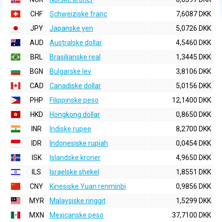
CHF
Schweiziske franc
7,6087 DKK
JPY
Japanske yen
5,0726 DKK
AUD
Australske dollar
4,5460 DKK
BRL
Brasilianske real
1,3445 DKK
BGN
Bulgarske lev
3,8106 DKK
CAD
Canadiske dollar
5,0156 DKK
PHP
Filippinske peso
12,1400 DKK
HKD
Hongkong dollar
0,8650 DKK
INR
Indiske rupee
8,2700 DKK
IDR
Indonesiske rupiah
0,0454 DKK
ISK
Islandske kroner
4,9650 DKK
ILS
Israelske shekel
1,8551 DKK
CNY
Kinesiske Yuan renminbi
0,9856 DKK
MYR
Malaysiske ringgit
1,5299 DKK
MXN
Mexicanske peso
37,7100 DKK