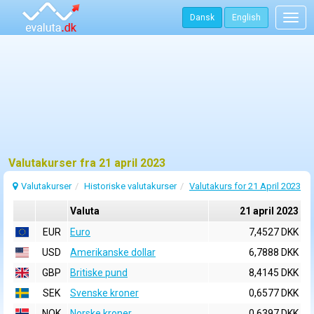
Dansk
English
Togg
navig
Valutakurser fra 21 april 2023
Valutakurser
Historiske valutakurser
Valutakurs for 21 April 2023
Valuta
21 april 2023
EUR
Euro
7,4527 DKK
USD
Amerikanske dollar
6,7888 DKK
GBP
Britiske pund
8,4145 DKK
SEK
Svenske kroner
0,6577 DKK
NOK
Norske kroner
0,6397 DKK