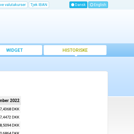
ve valutakurser
Tjek IBAN
Dansk
English
WIDGET
HISTORISKE
VALUTAKURSER
mber 2022
7,4368 DKK
7,4472 DKK
8,5094 DKK
0,6864 DKK