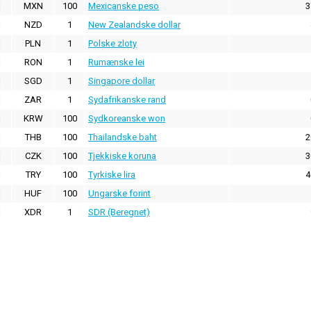
MXN
100
Mexicanske peso
3
NZD
1
New Zealandske dollar
PLN
1
Polske zloty
RON
1
Rumænske lei
SGD
1
Singapore dollar
ZAR
1
Sydafrikanske rand
KRW
100
Sydkoreanske won
THB
100
Thailandske baht
2
CZK
100
Tjekkiske koruna
3
TRY
100
Tyrkiske lira
4
HUF
100
Ungarske forint
XDR
1
SDR (Beregnet)