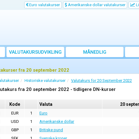
Euro valutakurser
Amerikanske dollar valutakurser
Li
VALUTAKURSUDVIKLING
MÅNEDLIG
GENNEMSNITSKURS
takurser fra 20 september 2022
alutakurser
Historiske valutakurser
Valutakurs for 20 September 2022
utakurs fra 20 september 2022 - tidligere DN-kurser
Kode
Valuta
20 septe
EUR
1
Euro
USD
1
Amerikanske dollar
GBP
1
Britiske pund
SEK
1
Svenske kroner