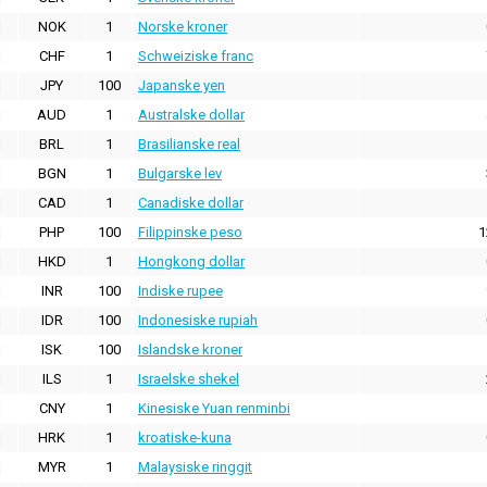
NOK
1
Norske kroner
CHF
1
Schweiziske franc
JPY
100
Japanske yen
AUD
1
Australske dollar
BRL
1
Brasilianske real
BGN
1
Bulgarske lev
CAD
1
Canadiske dollar
PHP
100
Filippinske peso
1
HKD
1
Hongkong dollar
INR
100
Indiske rupee
IDR
100
Indonesiske rupiah
ISK
100
Islandske kroner
ILS
1
Israelske shekel
CNY
1
Kinesiske Yuan renminbi
HRK
1
kroatiske-kuna
MYR
1
Malaysiske ringgit