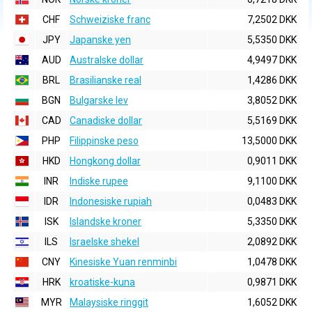
CHF
Schweiziske franc
7,2502 DKK
JPY
Japanske yen
5,5350 DKK
AUD
Australske dollar
4,9497 DKK
BRL
Brasilianske real
1,4286 DKK
BGN
Bulgarske lev
3,8052 DKK
CAD
Canadiske dollar
5,5169 DKK
PHP
Filippinske peso
13,5000 DKK
HKD
Hongkong dollar
0,9011 DKK
INR
Indiske rupee
9,1100 DKK
IDR
Indonesiske rupiah
0,0483 DKK
ISK
Islandske kroner
5,3350 DKK
ILS
Israelske shekel
2,0892 DKK
CNY
Kinesiske Yuan renminbi
1,0478 DKK
HRK
kroatiske-kuna
0,9871 DKK
MYR
Malaysiske ringgit
1,6052 DKK