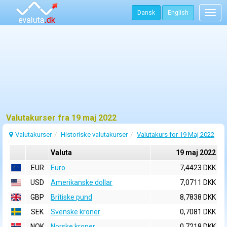
Dansk
English
Togg
navig
Valutakurser fra 19 maj 2022
Valutakurser
Historiske valutakurser
Valutakurs for 19 Maj 2022
Valuta
19 maj 2022
EUR
Euro
7,4423 DKK
USD
Amerikanske dollar
7,0711 DKK
GBP
Britiske pund
8,7838 DKK
SEK
Svenske kroner
0,7081 DKK
NOK
Norske kroner
0,7218 DKK