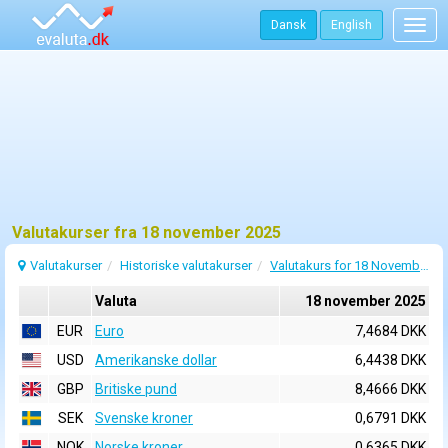
Dansk
English
Togg
navig
Valutakurser fra 18 november 2025
Valutakurser
Historiske valutakurser
Valutakurs for 18 November 2025
Valuta
18 november 2025
EUR
Euro
7,4684 DKK
USD
Amerikanske dollar
6,4438 DKK
GBP
Britiske pund
8,4666 DKK
SEK
Svenske kroner
0,6791 DKK
NOK
Norske kroner
0,6365 DKK