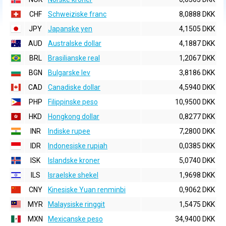
CHF
Schweiziske franc
8,0888 DKK
JPY
Japanske yen
4,1505 DKK
AUD
Australske dollar
4,1887 DKK
BRL
Brasilianske real
1,2067 DKK
BGN
Bulgarske lev
3,8186 DKK
CAD
Canadiske dollar
4,5940 DKK
PHP
Filippinske peso
10,9500 DKK
HKD
Hongkong dollar
0,8277 DKK
INR
Indiske rupee
7,2800 DKK
IDR
Indonesiske rupiah
0,0385 DKK
ISK
Islandske kroner
5,0740 DKK
ILS
Israelske shekel
1,9698 DKK
CNY
Kinesiske Yuan renminbi
0,9062 DKK
MYR
Malaysiske ringgit
1,5475 DKK
MXN
Mexicanske peso
34,9400 DKK