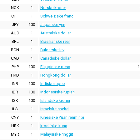
NOK
1
Norske kroner
CHF
1
Schweiziske franc
JPY
100
Japanske yen
AUD
1
Australske dollar
BRL
1
Brasilianske real
BGN
1
Bulgarske lev
CAD
1
Canadiske dollar
PHP
100
Filippinske peso
1
HKD
1
Hongkong dollar
INR
100
Indiske rupee
IDR
100
Indonesiske rupiah
ISK
100
Islandske kroner
ILS
1
Israelske shekel
CNY
1
Kinesiske Yuan renminbi
HRK
1
kroatiske-kuna
MYR
1
Malaysiske ringgit