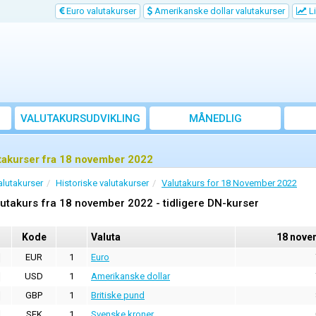
Euro valutakurser
Amerikanske dollar valutakurser
Li
VALUTAKURSUDVIKLING
MÅNEDLIG
GENNEMSNITSKURS
takurser fra 18 november 2022
alutakurser
Historiske valutakurser
Valutakurs for 18 November 2022
utakurs fra 18 november 2022 - tidligere DN-kurser
Kode
Valuta
18 nove
EUR
1
Euro
USD
1
Amerikanske dollar
GBP
1
Britiske pund
SEK
1
Svenske kroner