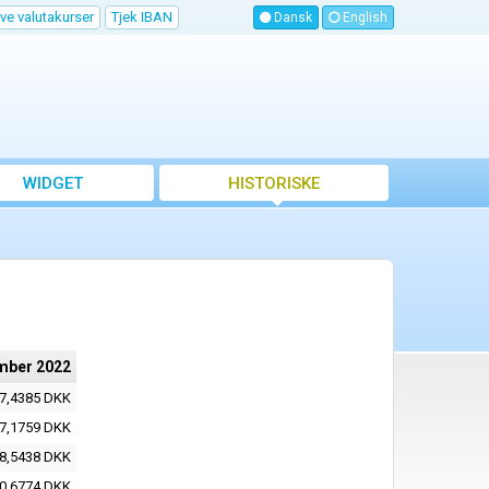
ve valutakurser
Tjek IBAN
Dansk
English
WIDGET
HISTORISKE
VALUTAKURSER
mber 2022
7,4385 DKK
7,1759 DKK
8,5438 DKK
0,6774 DKK