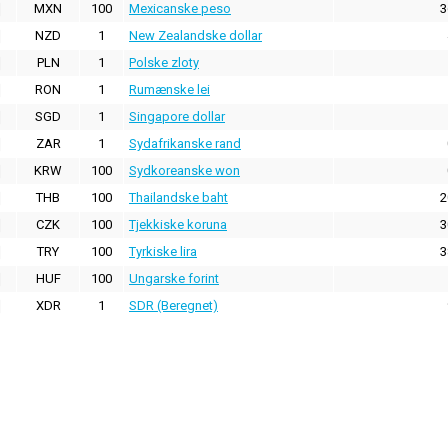
MXN
100
Mexicanske peso
3
NZD
1
New Zealandske dollar
PLN
1
Polske zloty
RON
1
Rumænske lei
SGD
1
Singapore dollar
ZAR
1
Sydafrikanske rand
KRW
100
Sydkoreanske won
THB
100
Thailandske baht
2
CZK
100
Tjekkiske koruna
3
TRY
100
Tyrkiske lira
3
HUF
100
Ungarske forint
XDR
1
SDR (Beregnet)