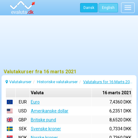
Dansk
English
Togg
navig
Valutakurser fra 16 marts 2021
Valutakurser
Historiske valutakurser
Valutakurs for 16 Marts 2021
Valuta
16 marts 2021
EUR
Euro
7,4360 DKK
USD
Amerikanske dollar
6,2351 DKK
GBP
Britiske pund
8,6520 DKK
SEK
Svenske kroner
0,7334 DKK
NOK
Norske kroner
0,7360 DKK