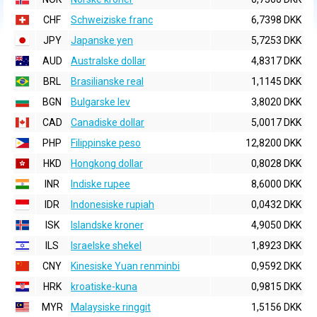
CHF
Schweiziske franc
6,7398 DKK
JPY
Japanske yen
5,7253 DKK
AUD
Australske dollar
4,8317 DKK
BRL
Brasilianske real
1,1145 DKK
BGN
Bulgarske lev
3,8020 DKK
CAD
Canadiske dollar
5,0017 DKK
PHP
Filippinske peso
12,8200 DKK
HKD
Hongkong dollar
0,8028 DKK
INR
Indiske rupee
8,6000 DKK
IDR
Indonesiske rupiah
0,0432 DKK
ISK
Islandske kroner
4,9050 DKK
ILS
Israelske shekel
1,8923 DKK
CNY
Kinesiske Yuan renminbi
0,9592 DKK
HRK
kroatiske-kuna
0,9815 DKK
MYR
Malaysiske ringgit
1,5156 DKK