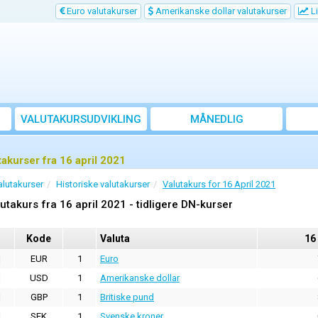
Euro valutakurser
Amerikanske dollar valutakurser
Li
VALUTAKURSUDVIKLING
MÅNEDLIG
GENNEMSNITSKURS
takurser fra 16 april 2021
alutakurser
Historiske valutakurser
Valutakurs for 16 April 2021
utakurs fra 16 april 2021 - tidligere DN-kurser
Kode
Valuta
16
EUR
1
Euro
USD
1
Amerikanske dollar
GBP
1
Britiske pund
SEK
1
Svenske kroner