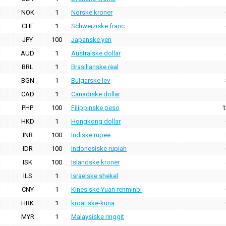
NOK
1
Norske kroner
CHF
1
Schweiziske franc
JPY
100
Japanske yen
AUD
1
Australske dollar
BRL
1
Brasilianske real
BGN
1
Bulgarske lev
CAD
1
Canadiske dollar
PHP
100
Filippinske peso
1
HKD
1
Hongkong dollar
INR
100
Indiske rupee
IDR
100
Indonesiske rupiah
ISK
100
Islandske kroner
ILS
1
Israelske shekel
CNY
1
Kinesiske Yuan renminbi
HRK
1
kroatiske-kuna
MYR
1
Malaysiske ringgit