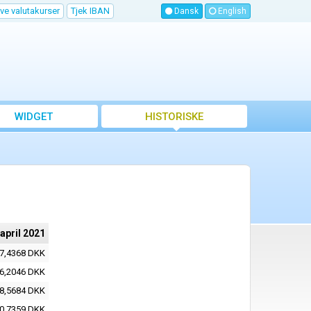
ve valutakurser
Tjek IBAN
Dansk
English
WIDGET
HISTORISKE
VALUTAKURSER
 april 2021
7,4368 DKK
6,2046 DKK
8,5684 DKK
0,7359 DKK