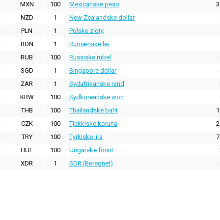
MXN
100
Mexicanske peso
3
NZD
1
New Zealandske dollar
PLN
1
Polske zloty
RON
1
Rumænske lei
RUB
100
Russiske rubel
SGD
1
Singapore dollar
ZAR
1
Sydafrikanske rand
KRW
100
Sydkoreanske won
THB
100
Thailandske baht
1
CZK
100
Tjekkiske koruna
2
TRY
100
Tyrkiske lira
7
HUF
100
Ungarske forint
XDR
1
SDR (Beregnet)