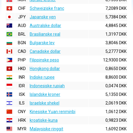
CHF
Schweiziske franc
7,2089 DKK
JPY
Japanske yen
5,7384 DKK
AUD
Australske dollar
4,8845 DKK
BRL
Brasilianske real
1,3197 DKK
BGN
Bulgarske lev
3,8046 DKK
CAD
Canadiske dollar
5,2777 DKK
PHP
Filippinske peso
12,9300 DKK
HKD
Hongkong dollar
0,8650 DKK
INR
Indiske rupee
8,8600 DKK
IDR
Indonesiske rupiah
0,0474 DKK
ISK
Islandske kroner
5,1350 DKK
ILS
Israelske shekel
2,0619 DKK
CNY
Kinesiske Yuan renminbi
1,0612 DKK
HRK
kroatiske-kuna
0,9823 DKK
MYR
Malaysiske ringgit
1,6092 DKK