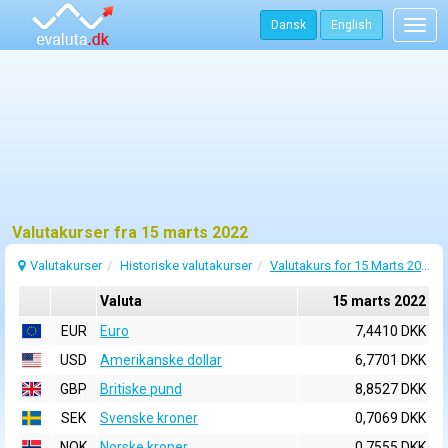
Dansk
English
Togg
navig
Valutakurser fra 15 marts 2022
Valutakurser
Historiske valutakurser
Valutakurs for 15 Marts 2022
Valuta
15 marts 2022
EUR
Euro
7,4410 DKK
USD
Amerikanske dollar
6,7701 DKK
GBP
Britiske pund
8,8527 DKK
SEK
Svenske kroner
0,7069 DKK
NOK
Norske kroner
0,7555 DKK