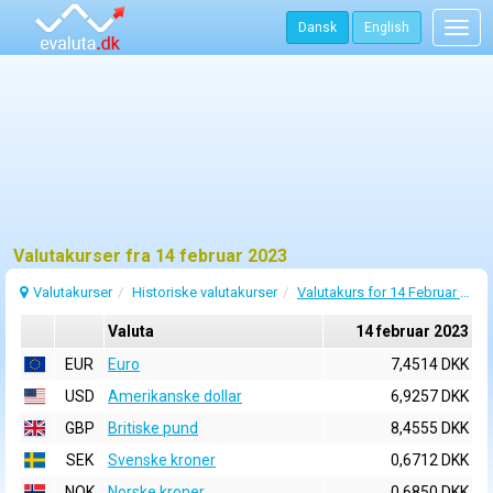
Dansk
English
Togg
navig
Valutakurser fra 14 februar 2023
Valutakurser
Historiske valutakurser
Valutakurs for 14 Februar 2023
Valuta
14 februar 2023
EUR
Euro
7,4514 DKK
USD
Amerikanske dollar
6,9257 DKK
GBP
Britiske pund
8,4555 DKK
SEK
Svenske kroner
0,6712 DKK
NOK
Norske kroner
0,6850 DKK