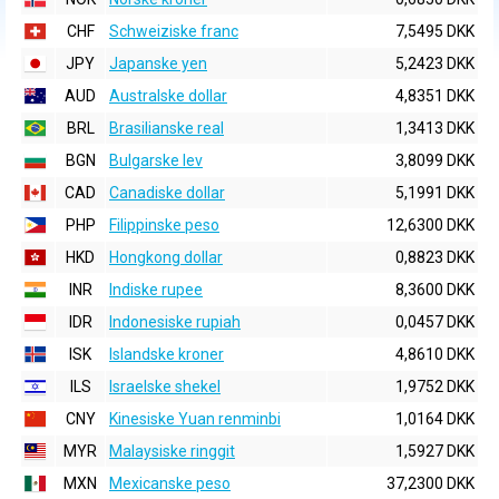
CHF
Schweiziske franc
7,5495 DKK
JPY
Japanske yen
5,2423 DKK
AUD
Australske dollar
4,8351 DKK
BRL
Brasilianske real
1,3413 DKK
BGN
Bulgarske lev
3,8099 DKK
CAD
Canadiske dollar
5,1991 DKK
PHP
Filippinske peso
12,6300 DKK
HKD
Hongkong dollar
0,8823 DKK
INR
Indiske rupee
8,3600 DKK
IDR
Indonesiske rupiah
0,0457 DKK
ISK
Islandske kroner
4,8610 DKK
ILS
Israelske shekel
1,9752 DKK
CNY
Kinesiske Yuan renminbi
1,0164 DKK
MYR
Malaysiske ringgit
1,5927 DKK
MXN
Mexicanske peso
37,2300 DKK