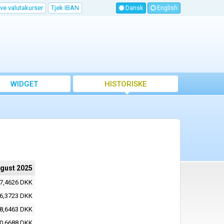
ve valutakurser
Tjek IBAN
Dansk
English
WIDGET
HISTORISKE
VALUTAKURSER
ugust 2025
7,4626 DKK
6,3723 DKK
8,6463 DKK
0,6688 DKK