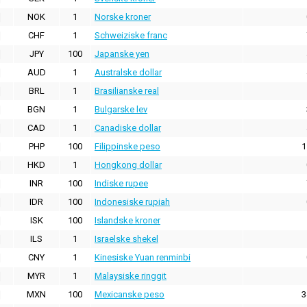
NOK
1
Norske kroner
CHF
1
Schweiziske franc
JPY
100
Japanske yen
AUD
1
Australske dollar
BRL
1
Brasilianske real
BGN
1
Bulgarske lev
CAD
1
Canadiske dollar
PHP
100
Filippinske peso
1
HKD
1
Hongkong dollar
INR
100
Indiske rupee
IDR
100
Indonesiske rupiah
ISK
100
Islandske kroner
ILS
1
Israelske shekel
CNY
1
Kinesiske Yuan renminbi
MYR
1
Malaysiske ringgit
MXN
100
Mexicanske peso
3