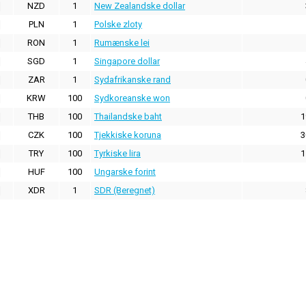
NZD
1
New Zealandske dollar
PLN
1
Polske zloty
RON
1
Rumænske lei
SGD
1
Singapore dollar
ZAR
1
Sydafrikanske rand
KRW
100
Sydkoreanske won
THB
100
Thailandske baht
1
CZK
100
Tjekkiske koruna
3
TRY
100
Tyrkiske lira
1
HUF
100
Ungarske forint
XDR
1
SDR (Beregnet)