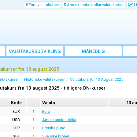
Euro valutakurser
Amerikanske dollar valutakurser
Li
VALUTAKURSUDVIKLING
MÅNEDLIG
GENNEMSNITSKURS
takurser fra 13 august 2025
alutakurser
Historiske valutakurser
Valutakurs for 13 August 2025
utakurs fra 13 august 2025 - tidligere DN-kurser
Kode
Valuta
13 a
EUR
1
Euro
USD
1
Amerikanske dollar
GBP
1
Britiske pund
SEK
1
Svenske kroner