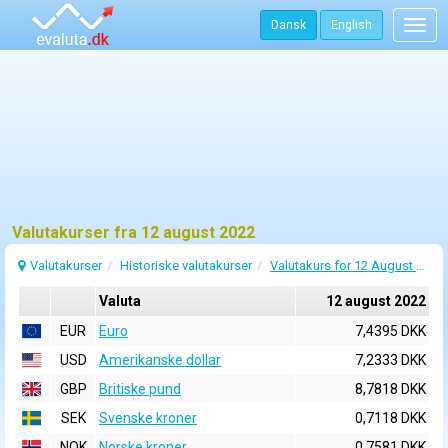
Dansk
English
Togg
navig
Valutakurser fra 12 august 2022
Valutakurser
Historiske valutakurser
Valutakurs for 12 August 2022
Valuta
12 august 2022
EUR
Euro
7,4395 DKK
USD
Amerikanske dollar
7,2333 DKK
GBP
Britiske pund
8,7818 DKK
SEK
Svenske kroner
0,7118 DKK
NOK
Norske kroner
0,7581 DKK