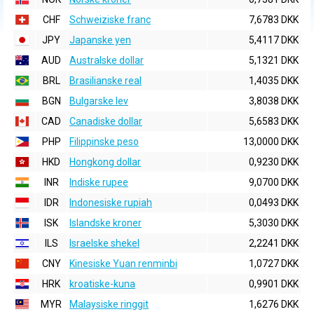
CHF
Schweiziske franc
7,6783 DKK
JPY
Japanske yen
5,4117 DKK
AUD
Australske dollar
5,1321 DKK
BRL
Brasilianske real
1,4035 DKK
BGN
Bulgarske lev
3,8038 DKK
CAD
Canadiske dollar
5,6583 DKK
PHP
Filippinske peso
13,0000 DKK
HKD
Hongkong dollar
0,9230 DKK
INR
Indiske rupee
9,0700 DKK
IDR
Indonesiske rupiah
0,0493 DKK
ISK
Islandske kroner
5,3030 DKK
ILS
Israelske shekel
2,2241 DKK
CNY
Kinesiske Yuan renminbi
1,0727 DKK
HRK
kroatiske-kuna
0,9901 DKK
MYR
Malaysiske ringgit
1,6276 DKK