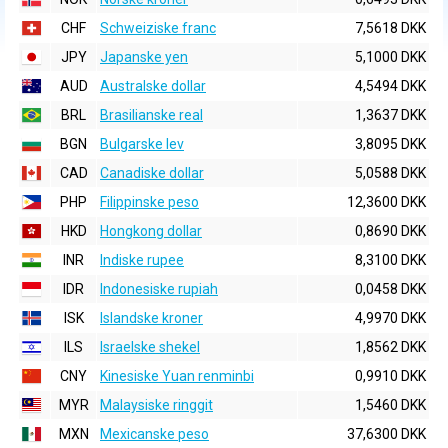
CHF
Schweiziske franc
7,5618 DKK
JPY
Japanske yen
5,1000 DKK
AUD
Australske dollar
4,5494 DKK
BRL
Brasilianske real
1,3637 DKK
BGN
Bulgarske lev
3,8095 DKK
CAD
Canadiske dollar
5,0588 DKK
PHP
Filippinske peso
12,3600 DKK
HKD
Hongkong dollar
0,8690 DKK
INR
Indiske rupee
8,3100 DKK
IDR
Indonesiske rupiah
0,0458 DKK
ISK
Islandske kroner
4,9970 DKK
ILS
Israelske shekel
1,8562 DKK
CNY
Kinesiske Yuan renminbi
0,9910 DKK
MYR
Malaysiske ringgit
1,5460 DKK
MXN
Mexicanske peso
37,6300 DKK