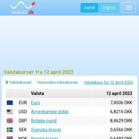
Dansk
English
Togg
navig
Valutakurser fra 12 april 2023
Valutakurser
Historiske valutakurser
Valutakurs for 12 April 2023
Valuta
12 april 2023
EUR
Euro
7,4506 DKK
USD
Amerikanske dollar
6,8216 DKK
GBP
Britiske pund
8,4629 DKK
SEK
Svenske kroner
0,6566 DKK
NOK
Norske kroner
0,6493 DKK