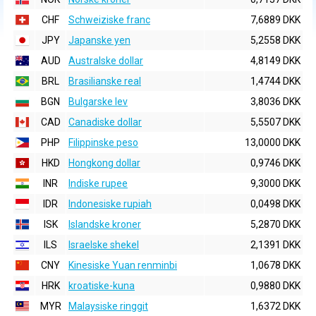
CHF
Schweiziske franc
7,6889 DKK
JPY
Japanske yen
5,2558 DKK
AUD
Australske dollar
4,8149 DKK
BRL
Brasilianske real
1,4744 DKK
BGN
Bulgarske lev
3,8036 DKK
CAD
Canadiske dollar
5,5507 DKK
PHP
Filippinske peso
13,0000 DKK
HKD
Hongkong dollar
0,9746 DKK
INR
Indiske rupee
9,3000 DKK
IDR
Indonesiske rupiah
0,0498 DKK
ISK
Islandske kroner
5,2870 DKK
ILS
Israelske shekel
2,1391 DKK
CNY
Kinesiske Yuan renminbi
1,0678 DKK
HRK
kroatiske-kuna
0,9880 DKK
MYR
Malaysiske ringgit
1,6372 DKK