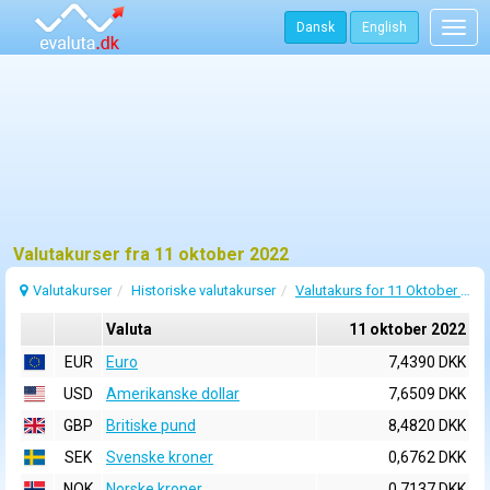
Dansk
English
Togg
navig
Valutakurser fra 11 oktober 2022
Valutakurser
Historiske valutakurser
Valutakurs for 11 Oktober 2022
Valuta
11 oktober 2022
EUR
Euro
7,4390 DKK
USD
Amerikanske dollar
7,6509 DKK
GBP
Britiske pund
8,4820 DKK
SEK
Svenske kroner
0,6762 DKK
NOK
Norske kroner
0,7137 DKK