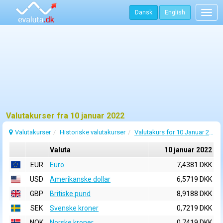
Dansk
English
Togg
navig
Valutakurser fra 10 januar 2022
Valutakurser
Historiske valutakurser
Valutakurs for 10 Januar 2022
Valuta
10 januar 2022
EUR
Euro
7,4381 DKK
USD
Amerikanske dollar
6,5719 DKK
GBP
Britiske pund
8,9188 DKK
SEK
Svenske kroner
0,7219 DKK
NOK
Norske kroner
0,7419 DKK