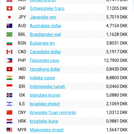
CHF
Schweiziske franc
7,1205 DKK
JPY
Japanske yen
5,7019 DKK
AUD
Australske dollar
4,7154 DKK
BRL
Brasilianske real
1,1628 DKK
BGN
Bulgarske lev
3,8031 DKK
CAD
Canadiske dollar
5,1917 DKK
PHP
Filippinske peso
12,7900 DKK
HKD
Hongkong dollar
0,8430 DKK
INR
Indiske rupee
8,8800 DKK
IDR
Indonesiske rupiah
0,0460 DKK
ISK
Islandske kroner
5,0880 DKK
ILS
Israelske shekel
2,1069 DKK
CNY
Kinesiske Yuan renminbi
1,0312 DKK
HRK
kroatiske-kuna
0,9881 DKK
MYR
Malaysiske ringgit
1,5647 DKK