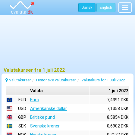
Dansk
English
Togg
navig
Valutakurser fra 1 juli 2022
Valutakurser
Historiske valutakurser
Valutakurs for 1 Juli 2022
Valuta
1 juli 2022
EUR
Euro
7,4391 DKK
USD
Amerikanske dollar
7,1358 DKK
GBP
Britiske pund
8,5854 DKK
SEK
Svenske kroner
0,6902 DKK
NOK
Norske kroner
0,7177 DKK