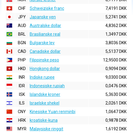
CHF
Schweiziske franc
7,4191 DKK
JPY
Japanske yen
5,2741 DKK
AUD
Australske dollar
4,8362 DKK
BRL
Brasilianske real
1,3497 DKK
BGN
Bulgarske lev
3,8036 DKK
CAD
Canadiske dollar
5,5137 DKK
PHP
Filippinske peso
12,9500 DKK
HKD
Hongkong dollar
0,9094 DKK
INR
Indiske rupee
9,0300 DKK
IDR
Indonesiske rupiah
0,0476 DKK
ISK
Islandske kroner
5,3630 DKK
ILS
Israelske shekel
2,0261 DKK
CNY
Kinesiske Yuan renminbi
1,0647 DKK
HRK
kroatiske-kuna
0,9878 DKK
MYR
Malaysiske ringgit
1,6192 DKK