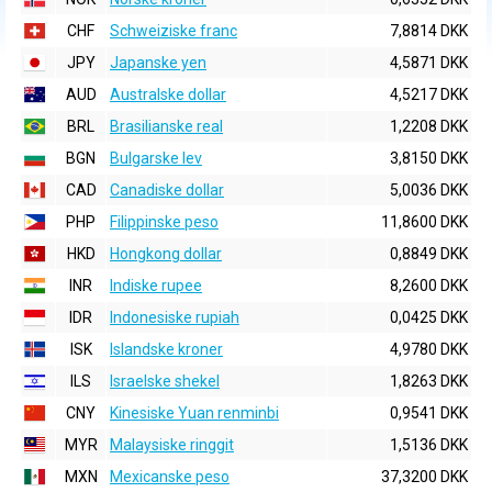
CHF
Schweiziske franc
7,8814 DKK
JPY
Japanske yen
4,5871 DKK
AUD
Australske dollar
4,5217 DKK
BRL
Brasilianske real
1,2208 DKK
BGN
Bulgarske lev
3,8150 DKK
CAD
Canadiske dollar
5,0036 DKK
PHP
Filippinske peso
11,8600 DKK
HKD
Hongkong dollar
0,8849 DKK
INR
Indiske rupee
8,2600 DKK
IDR
Indonesiske rupiah
0,0425 DKK
ISK
Islandske kroner
4,9780 DKK
ILS
Israelske shekel
1,8263 DKK
CNY
Kinesiske Yuan renminbi
0,9541 DKK
MYR
Malaysiske ringgit
1,5136 DKK
MXN
Mexicanske peso
37,3200 DKK