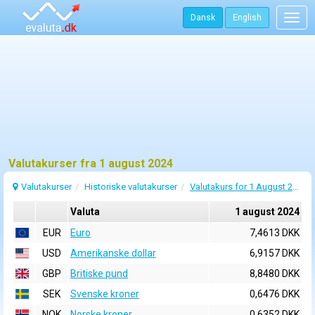
Dansk
English
Togg
navig
Valutakurser fra 1 august 2024
Valutakurser
Historiske valutakurser
Valutakurs for 1 August 2024
Valuta
1 august 2024
EUR
Euro
7,4613 DKK
USD
Amerikanske dollar
6,9157 DKK
GBP
Britiske pund
8,8480 DKK
SEK
Svenske kroner
0,6476 DKK
NOK
Norske kroner
0,6352 DKK