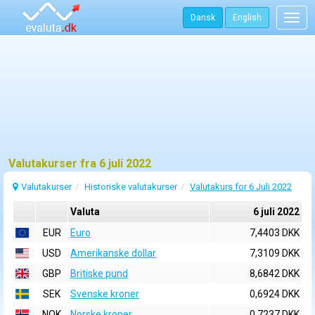
Dansk
English
Togg
navig
Valutakurser fra 6 juli 2022
Valutakurser
Historiske valutakurser
Valutakurs for 6 Juli 2022
Valuta
6 juli 2022
EUR
Euro
7,4403 DKK
USD
Amerikanske dollar
7,3109 DKK
GBP
Britiske pund
8,6842 DKK
SEK
Svenske kroner
0,6924 DKK
NOK
Norske kroner
0,7237 DKK