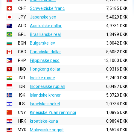
CHF
Schweiziske franc
7,5185 DKK
JPY
Japanske yen
5,4029 DKK
AUD
Australske dollar
4,9731 DKK
BRL
Brasilianske real
1,3499 DKK
BGN
Bulgarske lev
3,8042 DKK
CAD
Canadiske dollar
5,6052 DKK
PHP
Filippinske peso
13,1000 DKK
HKD
Hongkong dollar
0,9316 DKK
INR
Indiske rupee
9,2400 DKK
IDR
Indonesiske rupiah
0,0487 DKK
ISK
Islandske kroner
5,3720 DKK
ILS
Israelske shekel
2,0734 DKK
CNY
Kinesiske Yuan renminbi
1,0895 DKK
HRK
kroatiske-kuna
0,9894 DKK
MYR
Malaysiske ringgit
1,6524 DKK