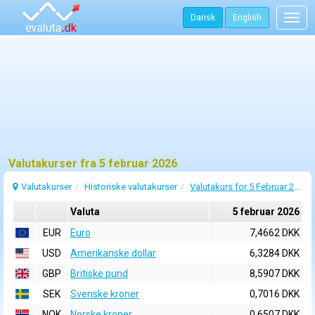
Dansk
English
Togg
navig
Valutakurser fra 5 februar 2026
Valutakurser
Historiske valutakurser
Valutakurs for 5 Februar 2026
Valuta
5 februar 2026
EUR
Euro
7,4662 DKK
USD
Amerikanske dollar
6,3284 DKK
GBP
Britiske pund
8,5907 DKK
SEK
Svenske kroner
0,7016 DKK
NOK
Norske kroner
0,6507 DKK