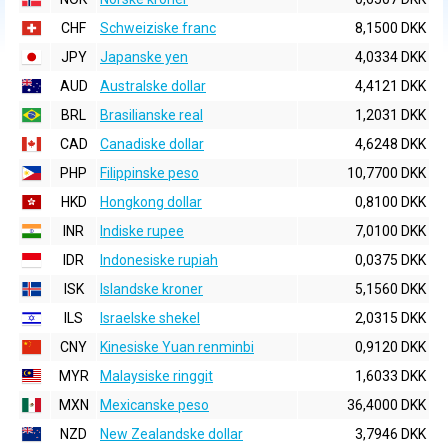
CHF
Schweiziske franc
8,1500 DKK
JPY
Japanske yen
4,0334 DKK
AUD
Australske dollar
4,4121 DKK
BRL
Brasilianske real
1,2031 DKK
CAD
Canadiske dollar
4,6248 DKK
PHP
Filippinske peso
10,7700 DKK
HKD
Hongkong dollar
0,8100 DKK
INR
Indiske rupee
7,0100 DKK
IDR
Indonesiske rupiah
0,0375 DKK
ISK
Islandske kroner
5,1560 DKK
ILS
Israelske shekel
2,0315 DKK
CNY
Kinesiske Yuan renminbi
0,9120 DKK
MYR
Malaysiske ringgit
1,6033 DKK
MXN
Mexicanske peso
36,4000 DKK
NZD
New Zealandske dollar
3,7946 DKK