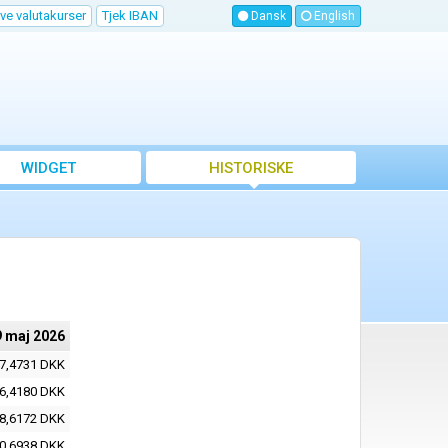
ve valutakurser
Tjek IBAN
Dansk
English
WIDGET
HISTORISKE
VALUTAKURSER
9 maj 2026
7,4731 DKK
6,4180 DKK
8,6172 DKK
0,6938 DKK