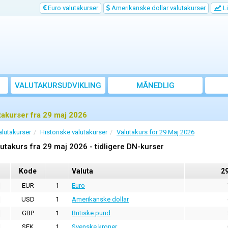
Euro valutakurser
Amerikanske dollar valutakurser
Li
VALUTAKURSUDVIKLING
MÅNEDLIG
GENNEMSNITSKURS
takurser fra 29 maj 2026
alutakurser
Historiske valutakurser
Valutakurs for 29 Maj 2026
utakurs fra 29 maj 2026 - tidligere DN-kurser
Kode
Valuta
2
EUR
1
Euro
USD
1
Amerikanske dollar
GBP
1
Britiske pund
SEK
1
Svenske kroner