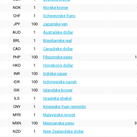
NOK
1
Norske kroner
CHF
1
Schweiziske franc
JPY
100
Japanske yen
AUD
1
Australske dollar
BRL
1
Brasilianske real
CAD
1
Canadiske dollar
PHP
100
Filippinske peso
1
HKD
1
Hongkong dollar
INR
100
Indiske rupee
IDR
100
Indonesiske rupiah
ISK
100
Islandske kroner
ILS
1
Israelske shekel
CNY
1
Kinesiske Yuan renminbi
MYR
1
Malaysiske ringgit
MXN
100
Mexicanske peso
3
NZD
1
New Zealandske dollar