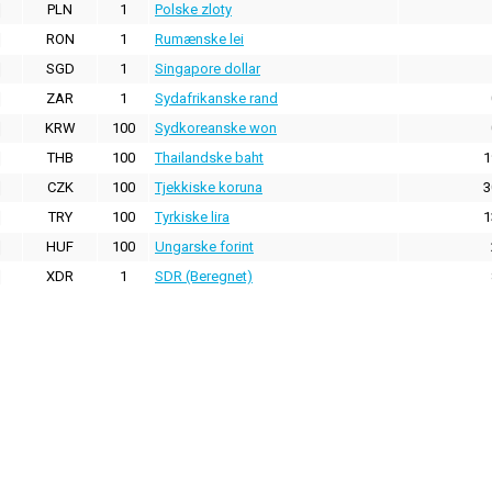
PLN
1
Polske zloty
RON
1
Rumænske lei
SGD
1
Singapore dollar
ZAR
1
Sydafrikanske rand
KRW
100
Sydkoreanske won
THB
100
Thailandske baht
1
CZK
100
Tjekkiske koruna
3
TRY
100
Tyrkiske lira
1
HUF
100
Ungarske forint
XDR
1
SDR (Beregnet)