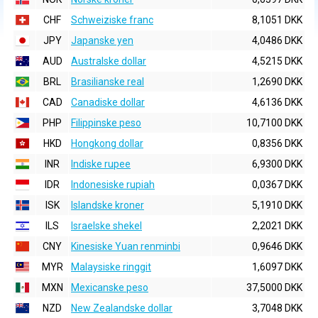
CHF
Schweiziske franc
8,1051 DKK
JPY
Japanske yen
4,0486 DKK
AUD
Australske dollar
4,5215 DKK
BRL
Brasilianske real
1,2690 DKK
CAD
Canadiske dollar
4,6136 DKK
PHP
Filippinske peso
10,7100 DKK
HKD
Hongkong dollar
0,8356 DKK
INR
Indiske rupee
6,9300 DKK
IDR
Indonesiske rupiah
0,0367 DKK
ISK
Islandske kroner
5,1910 DKK
ILS
Israelske shekel
2,2021 DKK
CNY
Kinesiske Yuan renminbi
0,9646 DKK
MYR
Malaysiske ringgit
1,6097 DKK
MXN
Mexicanske peso
37,5000 DKK
NZD
New Zealandske dollar
3,7048 DKK