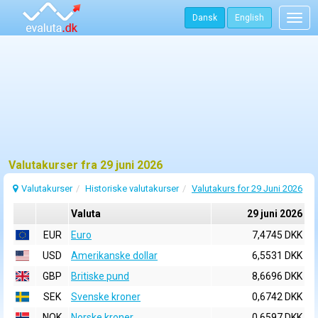
Dansk
English
Togg
navig
Valutakurser fra 29 juni 2026
Valutakurser
Historiske valutakurser
Valutakurs for 29 Juni 2026
Valuta
29 juni 2026
EUR
Euro
7,4745 DKK
USD
Amerikanske dollar
6,5531 DKK
GBP
Britiske pund
8,6696 DKK
SEK
Svenske kroner
0,6742 DKK
NOK
Norske kroner
0,6597 DKK