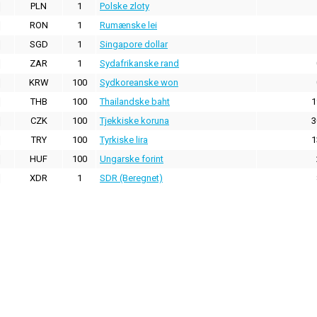
PLN
1
Polske zloty
RON
1
Rumænske lei
SGD
1
Singapore dollar
ZAR
1
Sydafrikanske rand
KRW
100
Sydkoreanske won
THB
100
Thailandske baht
1
CZK
100
Tjekkiske koruna
3
TRY
100
Tyrkiske lira
1
HUF
100
Ungarske forint
XDR
1
SDR (Beregnet)