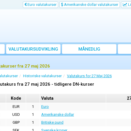
Euro valutakurser
Amerikanske dollar valutakurser
Li
VALUTAKURSUDVIKLING
MÅNEDLIG
GENNEMSNITSKURS
takurser fra 27 maj 2026
alutakurser
Historiske valutakurser
Valutakurs for 27 Maj 2026
utakurs fra 27 maj 2026 - tidligere DN-kurser
Kode
Valuta
2
EUR
1
Euro
USD
1
Amerikanske dollar
GBP
1
Britiske pund
SEK
1
Svenske kroner