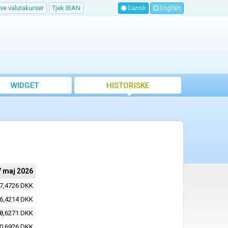
ve valutakurser
Tjek IBAN
Dansk
English
WIDGET
HISTORISKE
VALUTAKURSER
7 maj 2026
7,4726 DKK
6,4214 DKK
8,6271 DKK
0,6926 DKK