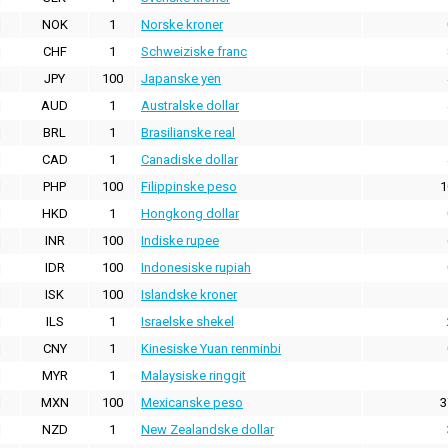
NOK
1
Norske kroner
CHF
1
Schweiziske franc
JPY
100
Japanske yen
AUD
1
Australske dollar
BRL
1
Brasilianske real
CAD
1
Canadiske dollar
PHP
100
Filippinske peso
1
HKD
1
Hongkong dollar
INR
100
Indiske rupee
IDR
100
Indonesiske rupiah
ISK
100
Islandske kroner
ILS
1
Israelske shekel
CNY
1
Kinesiske Yuan renminbi
MYR
1
Malaysiske ringgit
MXN
100
Mexicanske peso
3
NZD
1
New Zealandske dollar