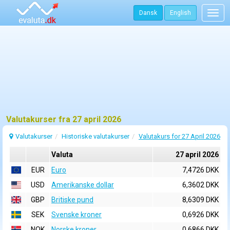
Dansk
English
Togg
navig
Valutakurser fra 27 april 2026
Valutakurser
Historiske valutakurser
Valutakurs for 27 April 2026
Valuta
27 april 2026
EUR
Euro
7,4726 DKK
USD
Amerikanske dollar
6,3602 DKK
GBP
Britiske pund
8,6309 DKK
SEK
Svenske kroner
0,6926 DKK
NOK
Norske kroner
0,6866 DKK