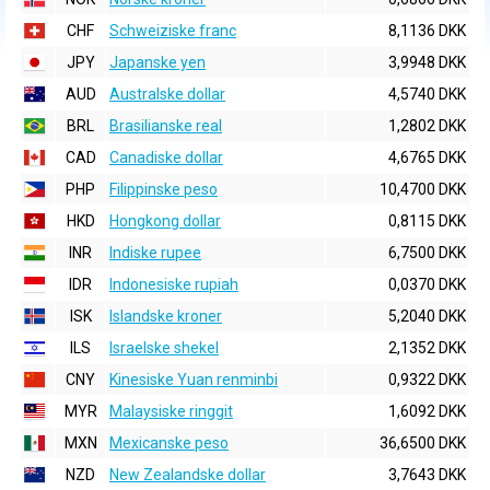
CHF
Schweiziske franc
8,1136 DKK
JPY
Japanske yen
3,9948 DKK
AUD
Australske dollar
4,5740 DKK
BRL
Brasilianske real
1,2802 DKK
CAD
Canadiske dollar
4,6765 DKK
PHP
Filippinske peso
10,4700 DKK
HKD
Hongkong dollar
0,8115 DKK
INR
Indiske rupee
6,7500 DKK
IDR
Indonesiske rupiah
0,0370 DKK
ISK
Islandske kroner
5,2040 DKK
ILS
Israelske shekel
2,1352 DKK
CNY
Kinesiske Yuan renminbi
0,9322 DKK
MYR
Malaysiske ringgit
1,6092 DKK
MXN
Mexicanske peso
36,6500 DKK
NZD
New Zealandske dollar
3,7643 DKK